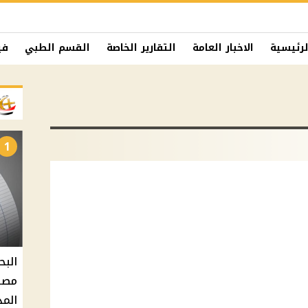
لرئيسية
الاخبار العامة
التقارير الخاصة
القسم الطبي
في
1
البح
مصر 
المد