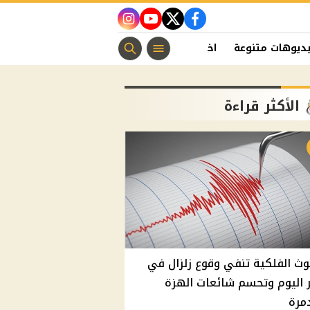
instagram
youtube
twitter
facebook
ديوهات متنوعة
اخبار الفن
منوعات مسيحية
اخبار الرياضة
الأكثر قراءة
وث الفلكية تنفي وقوع زلزال في
اليوم وتحسم شائعات الهزة
مرة