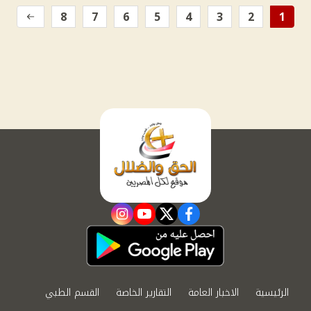
8
7
6
5
4
3
2
1
instagram
youtube
twitter
facebook
الرئيسية
الاخبار العامة
التقارير الخاصة
القسم الطبي