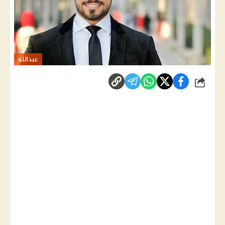
عبدالله
شارك