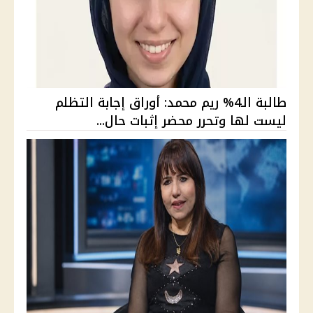
طالبة الـ4% ريم محمد: أوراق إجابة التظلم
ليست لها وتحرر محضر إثبات حال...