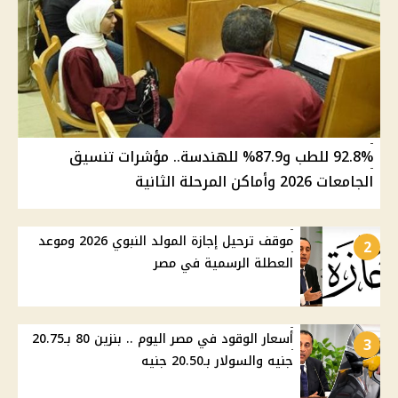
92.8% للطب و87.9% للهندسة.. مؤشرات تنسيق
الجامعات 2026 وأماكن المرحلة الثانية
موقف ترحيل إجازة المولد النبوي 2026 وموعد
2
العطلة الرسمية في مصر
أسعار الوقود في مصر اليوم .. بنزين 80 بـ20.75
3
جنيه والسولار بـ20.50 جنيه