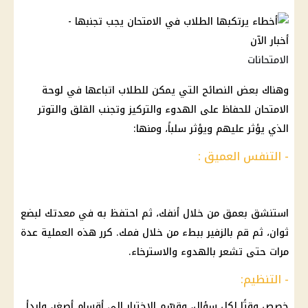
الامتحانات
وهناك بعض النصائح التي يمكن للطلاب اتباعها في لوحة
الامتحان للحفاظ على الهدوء والتركيز وتجنب القلق والتوتر
الذي يؤثر عليهم ويؤثر سلباً، ومنها:
- التنفس العميق :
استنشق بعمق من خلال أنفك، ثم احتفظ به في معدتك لبضع
ثوان، ثم قم بالزفير ببطء من خلال فمك. كرر هذه العملية عدة
مرات حتى تشعر بالهدوء والاسترخاء.
- التنظيم:
خصص وقتًا لكل سؤال، وقسّم الاختبار إلى أقسام أصغر، وابدأ