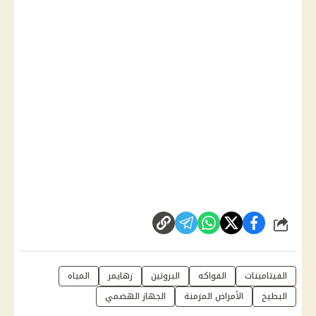
شارك
الفيتامينات
الفواكه
البروتين
زهايمر
المياه
البطيخ
الأمراض المزمنة
الجهاز الهضمي