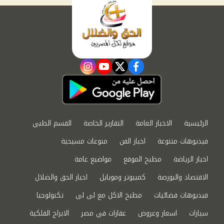
instagram
youtube
twitter
facebook
الرئيسية
الاخبار العامة
التقارير الخاصة
القسم الطبي
فيديوهات متنوعة
اخبار الفن
منوعات مسيحية
اخبار الرياضة
مطبخ الموقع
مواضيع عامة
الاقتصاد والبورصة
كمبيوتر وموبايل
اخبار الحق والضلال
فيديوهات فضائيات
مطبخ الاكل مع لى لى
تكنولوجيا
سيارات
اسعار وعروض
عقارات في مصر
الابراج الفلكية