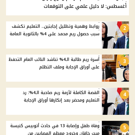
أغسطس: لا دليل علمي على التوقعات
روابط وهمية وتظليل إجابتين.. التعليم تكشف
2
سبب حصول ريم محمد على 4% بالثانوية العامة
أسرة ريم طالبة الـ4% تناشد النائب العام التحفظ
3
على أوراق الإجابة وملف التظلم
القصة الكاملة لأزمة ريم صاحبة الـ4%: رد
4
التعليم ومحضر بعد إنكارها أوراق الإجابة
وفاة طفل وإصابة 13 في حادث أتوبيس كنيسة
5
ميت خاقان وخروج معظم المصابين من