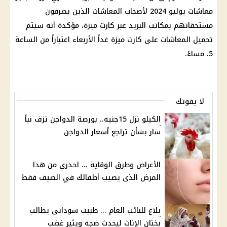
معاشات يوليو 2024 لأصحاب المعاشات الذين يصرفون
مستحقاتهم بمكاتب البريد عبر كارت ميزة، مؤكدة أنه سيتم
تحميل المعاشات على كارت ميزة غداً الأربعاء اعتباراً من الساعة
5. مساءً.
لا يفوتك
الكيلو نزل 15جنيه.. بورصة الدواجن تزف نبأ
سار بشأن تراجع أسعار الدواجن
الأعراض وطرق الوقاية ... احذري من هذا
المرض الذى يصيب أطفالك في الصيف فقط
بلاغ للنائب العام ... طبيب سودانى يطالب
بختان الإناث ليحدث ضجه ويثير غضب