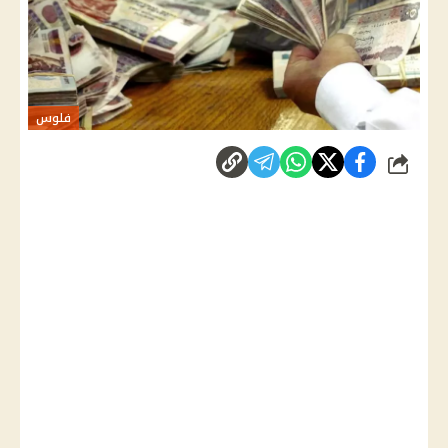
فلوس
شارك