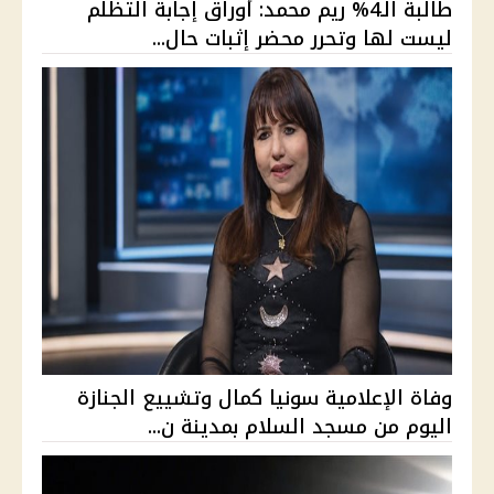
طالبة الـ4% ريم محمد: أوراق إجابة التظلم
ليست لها وتحرر محضر إثبات حال...
وفاة الإعلامية سونيا كمال وتشييع الجنازة
اليوم من مسجد السلام بمدينة ن...