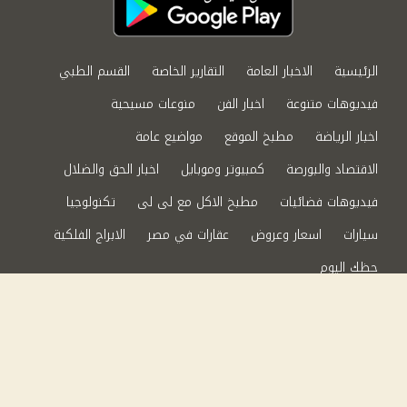
الرئيسية
الاخبار العامة
التقارير الخاصة
القسم الطبي
فيديوهات متنوعة
اخبار الفن
منوعات مسيحية
اخبار الرياضة
مطبخ الموقع
مواضيع عامة
الاقتصاد والبورصة
كمبيوتر وموبايل
اخبار الحق والضلال
فيديوهات فضائيات
مطبخ الاكل مع لى لى
تكنولوجيا
سيارات
اسعار وعروض
عقارات في مصر
الابراج الفلكية
حظك اليوم
من نحن
سياسة الخصوصية
اتصل بنا
©2024 الحق والضلال All Rights Reserved.
Powered by