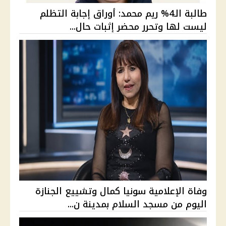
طالبة الـ4% ريم محمد: أوراق إجابة التظلم
ليست لها وتحرر محضر إثبات حال...
وفاة الإعلامية سونيا كمال وتشييع الجنازة
اليوم من مسجد السلام بمدينة ن...