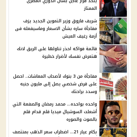
يتخذ قرار عاجل بشأن الدوري المصرى
الممتاز
شريف فاروق وزير التموين الجديد يزف
مفاجأة ساره بشأن الاسعار وماسيفعله فى
أزمة رغيف العيش
قائمة فواكه احذر تناولها على الريق لانك
هتعرض نفسك لأضرار خطيرة
مفاجأة من 3 بنوك لأصحاب المعاشات.. احصل
على قرض شخصي يصل إلى مليون جنيه
وسدد براحتك
واحده بواحده... محمد رمضان والصفعة التي
أشعلت السوشيال ميديا قلم قدام قلم
بالصوت والصوره
بكام عيار 21... اضطراب سعر الذهب بمنتصف