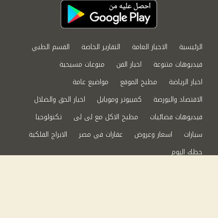
الرئيسية
الاخبار العامة
التقارير الخاصة
القسم الطبي
فيديوهات متنوعة
اخبار الفن
منوعات مسيحية
اخبار الرياضة
مطبخ الموقع
مواضيع عامة
الاقتصاد والبورصة
كمبيوتر وموبايل
اخبار الحق والضلال
فيديوهات فضائيات
مطبخ الاكل مع لى لى
تكنولوجيا
سيارات
اسعار وعروض
عقارات في مصر
الابراج الفلكية
حظك اليوم
من نحن
سياسة الخصوصية
اتصل بنا
©2024 الحق والضلال All Rights Reserved.
Powered by