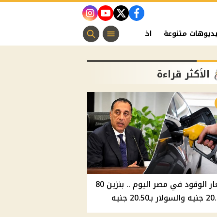
instagram
youtube
twitter
facebook
ديوهات متنوعة
اخبار الفن
منوعات مسيحية
اخبار الرياضة
الأكثر قراءة
أسعار الوقود في مصر اليوم .. بنزين 80