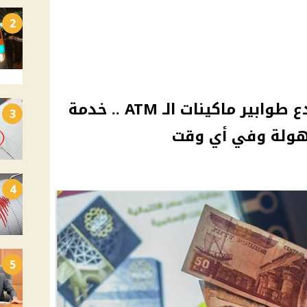
2
هام لأصحاب المعاشات ودع طوابير ماكينات الـ ATM .. خدمة
3
ولة وفي أي وقت
4
5