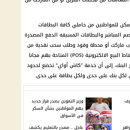
يمكن للمواطنين من حاملي كافة البطاقات
خصم المباشر والبطاقات المسبقه الدفع المصدرة
قرب ماركت أو محطة وقود وطلب سحب نقدية من
البطاقات وذلك من خلال ماكينات نقاط البيع الالكترونية (POS) المتاحة بهم مجانا
 البنك، إلى أن خدمة "كاش أواي" تخضع لحدود
 لكل بنك على حدى ولكل بطاقة على حدى.
رف
وزير التموين يصدر قرار جديد
يهم المواطنين بشأن السكر
في الأسواق
اهر
عاجل .. مصدر بالتعليم يكشف