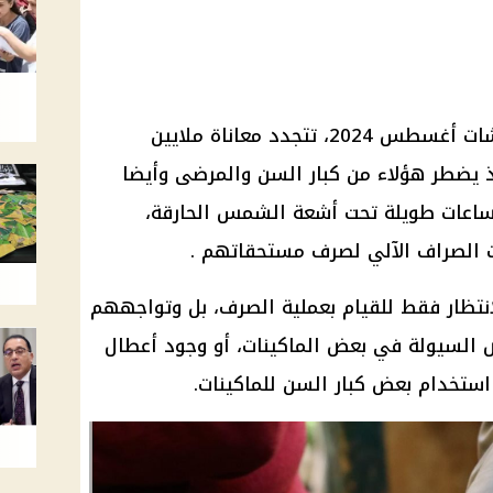
مع قرب حلول موعد بدء صرف معاشات أغسطس 2024، تتجدد معاناة ملايين
 يضطر هؤلاء من كبار السن والمرضى وأيضا
ساعات طويلة تحت أشعة الشمس الحارقة،
ت الصراف الآلي لصرف مستحقاتهم .
لانتظار فقط للقيام بعملية الصرف، بل وتواجههم
 السيولة في بعض الماكينات، أو وجود أعطال
 استخدام بعض كبار السن للماكينات.