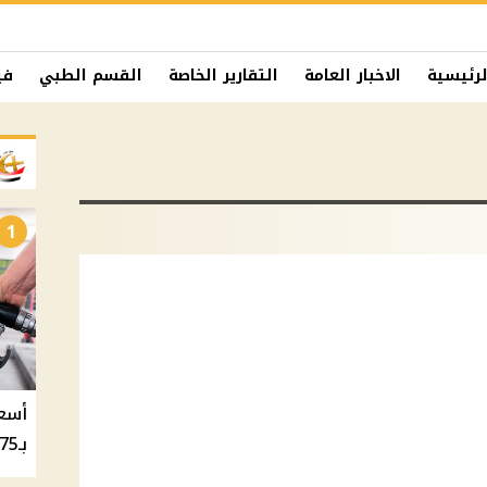
لرئيسية
الاخبار العامة
التقارير الخاصة
القسم الطبي
في
1
بـ20.75 جنيه والسولار بـ20.50 جنيه