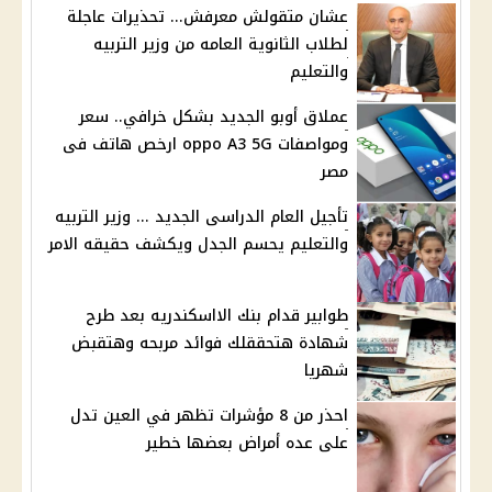
عشان متقولش معرفش... تحذيرات عاجلة
لطلاب الثانوية العامه من وزير التربيه
والتعليم
عملاق أوبو الجديد بشكل خرافي.. سعر
ومواصفات oppo A3 5G ارخص هاتف فى
مصر
تأجيل العام الدراسى الجديد ... وزير التربيه
والتعليم يحسم الجدل ويكشف حقيقه الامر
طوابير قدام بنك الااسكندريه بعد طرح
شهادة هتحققلك فوائد مربحه وهتقبض
شهريا
احذر من 8 مؤشرات تظهر في العين تدل
على عده أمراض بعضها خطير