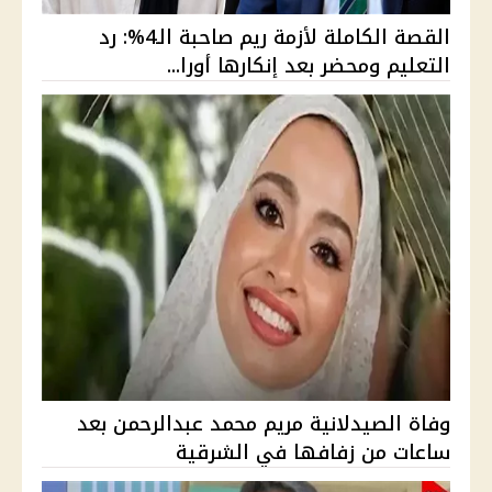
القصة الكاملة لأزمة ريم صاحبة الـ4%: رد
التعليم ومحضر بعد إنكارها أورا...
وفاة الصيدلانية مريم محمد عبدالرحمن بعد
ساعات من زفافها في الشرقية