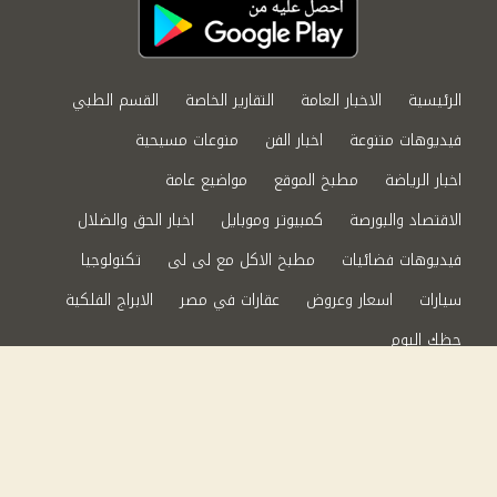
الرئيسية
الاخبار العامة
التقارير الخاصة
القسم الطبي
فيديوهات متنوعة
اخبار الفن
منوعات مسيحية
اخبار الرياضة
مطبخ الموقع
مواضيع عامة
الاقتصاد والبورصة
كمبيوتر وموبايل
اخبار الحق والضلال
فيديوهات فضائيات
مطبخ الاكل مع لى لى
تكنولوجيا
سيارات
اسعار وعروض
عقارات في مصر
الابراج الفلكية
حظك اليوم
من نحن
سياسة الخصوصية
اتصل بنا
©2024 الحق والضلال All Rights Reserved.
Powered by