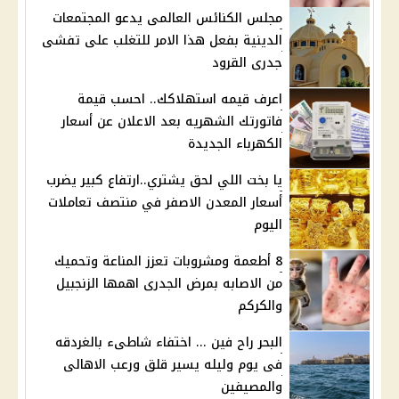
مجلس الكنائس العالمى يدعو المجتمعات
الدينية بفعل هذا الامر للتغلب على تفشى
جدرى القرود
اعرف قيمه استهلاكك.. احسب قيمة
فاتورتك الشهريه بعد الاعلان عن أسعار
الكهرباء الجديدة
يا بخت اللي لحق يشتري..ارتفاع كبير يضرب
أسعار المعدن الاصفر في منتصف تعاملات
اليوم
8 أطعمة ومشروبات تعزز المناعة وتحميك
من الاصابه بمرض الجدرى اهمها الزنجبيل
والكركم
البحر راح فين ... اختفاء شاطىء بالغردقه
فى يوم وليله يسير قلق ورعب الاهالى
والمصيفين