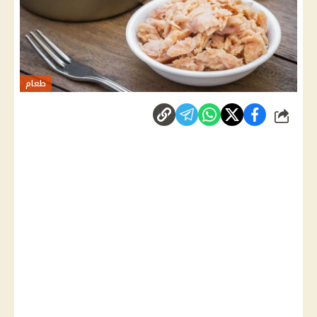
طعام
شارك