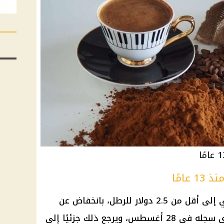
امًا
وانخفضت العقود الآجلة للبن العربي إلى أقل من 2.5 دولار للرطل، بانخفاض عن
أعلى مستوى له منذ 13 عامًا والذي سجله في 28 أغسطس، ويرجع ذلك جزئيًا إلى