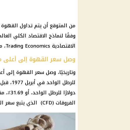
وفقًا لنماذج الاقتصاد الكلي العال
الاقتصادية Trading Economics، مقابل 2.7 دولار للرطل بحلول 12 شهرًا.
وصل سعر القهوة إلى أعلى م
الفروقات (CFD) الذي يتبع سعر القهوة السوق المرجعية لهذا البند.