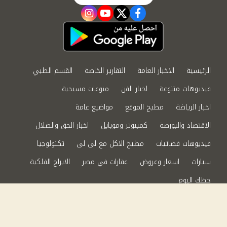
instagram
youtube
twitter
facebook
الرئيسية
الاخبار العامة
التقارير الخاصة
القسم الطبي
فيديوهات متنوعة
اخبار الفن
منوعات مسيحية
اخبار الرياضة
مطبخ الموقع
مواضيع عامة
الاقتصاد والبورصة
كمبيوتر وموبايل
اخبار الحق والضلال
فيديوهات فضائيات
مطبخ الاكل مع لى لى
تكنولوجيا
سيارات
اسعار وعروض
عقارات في مصر
الابراج الفلكية
حظك اليوم
من نحن
سياسة الخصوصية
اتصل بنا
©2024 الحق والضلال All Rights Reserved.