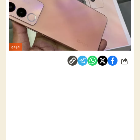
فيفو
شارك