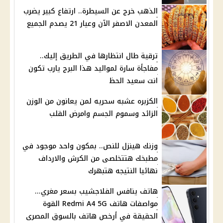
الذهب خرج عن السيطرة.. ارتفاع كبير يضرب
المعدن الاصفر الآن وعيار 21 يصدم الجميع
ترقية طال انتظارها في الطريق إليك..
مفاجأة سارة لمواليد هذا البرج يارب تكون
انت سعيد الحظ
الكزبره عشبه سحريه لمن يعانون من الوزن
الزائد وسموم الجسم وامرض القلب
وزنك هينزل للنص.. بمكون واحد موجود في
مطبخك هتتخلصى من الكرش والارداف
نهائيا النتيجه هتبهرك
هاتف ينافس الفلاجشيب بسعر مغري...
مواصفات هاتف Redmi A4 5G القوة
الحقيقة في أرخص هاتف بالسوق المصرى