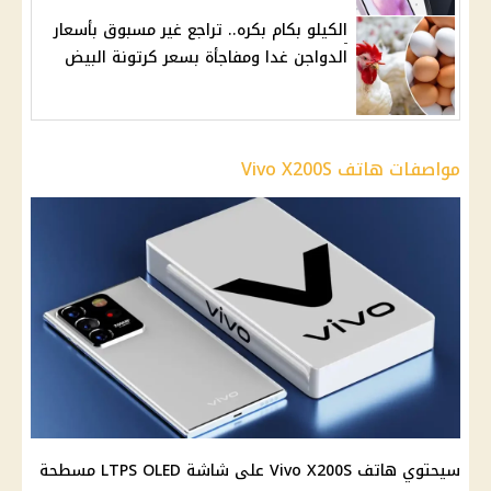
الكيلو بكام بكره.. تراجع غير مسبوق بأسعار
الدواجن غدا ومفاجأة بسعر كرتونة البيض
مواصفات هاتف Vivo X200S
سيحتوي هاتف Vivo X200S على شاشة LTPS OLED مسطحة