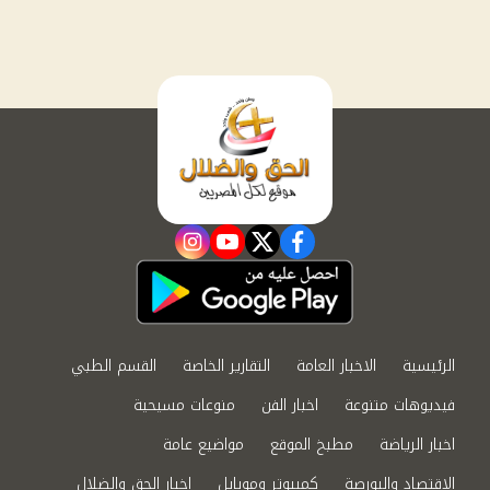
instagram
youtube
twitter
facebook
الرئيسية
الاخبار العامة
التقارير الخاصة
القسم الطبي
فيديوهات متنوعة
اخبار الفن
منوعات مسيحية
اخبار الرياضة
مطبخ الموقع
مواضيع عامة
الاقتصاد والبورصة
كمبيوتر وموبايل
اخبار الحق والضلال