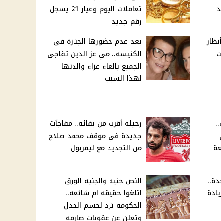
د
تعاملات اليوم وعيار 21 يسجل
رقم جديد
ظار
بعد عدم حضورها الجنازة فى
ت
الكنيسه.. مي عز الدين تفاجى
الجميع بالغاء عزاء والدتها
لهذا السبب
.
رحيله أقرب من بقائه.. مفاجآت
جديدة في موقف محمد صلاح
قعة
من التجديد مع ليفربول
احدة..
النص جنيه والجنيه الورق
ادة
اتلغوا حقيقه ام شائعه..
الحكومه ترد لحسم الجدل
وتعلن عن عقوبات صارمه