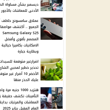
ديسمبر بشأن مساواة الح
الأدنى للمعاشات بالأجور
عملاق سامسونج خاطف أن
الجميع .. أكتشف مواصفا
Samsung Galaxy S25
المصمم بأقوي وأفضل
الامكانيات بكاميرا خيالية
وبطارية جبارة
اضرارغير متوقعة للسيدات.
تحذير خطير لمحبي الشاي
الأخضر 10 أضرار غير متو
عليك الحذر منها
هتزيد 1000 جنيه مرة و
التأمينات تكشف حقيقة زي
المعاشات والمرتبات بداية
العام المقبل يناير 2025