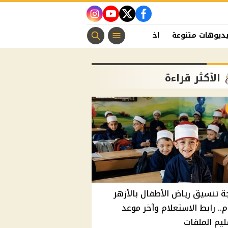
instagram
youtube
twitter
facebook
ديوهات متنوعة
اخبار الفن
منوعات مسيحية
اخبار الرياضة
الأكثر قراءة
ة تنسيق رياض الأطفال بالأزهر
م.. رابط الاستعلام وآخر موعد
يم الملفات