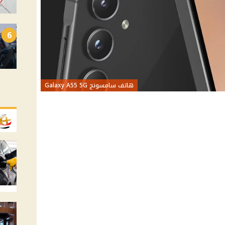
6
هاتف سامسونج Galaxy A55 5G