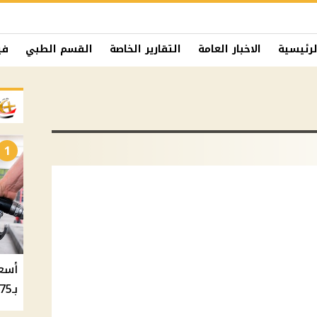
لرئيسية
الاخبار العامة
التقارير الخاصة
القسم الطبي
في
1
بـ20.75 جنيه والسولار بـ20.50 جنيه