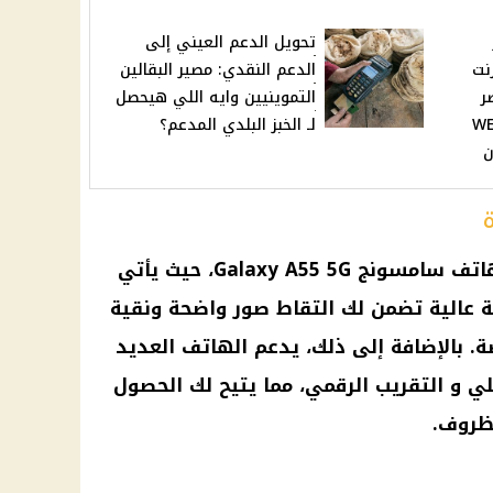
تحويل الدعم العيني إلى
رنت
الدعم النقدي: مصير البقالين
ر
التموينيين وايه اللي هيحصل
20: مقارنة شاملة بين WE
لـ الخبز البلدي المدعم؟
ن
الكاميرا هي إحدى أبرز مميزات هاتف سامسونج Galaxy A55 5G، حيث يأتي
قة عالية تضمن لك التقاط صور واضحة ونقية
 بالإضافة إلى ذلك، يدعم الهاتف العديد
لي و التقريب الرقمي، مما يتيح لك الحصول
ظروف.