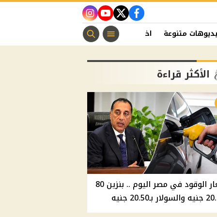
instagram
youtube
twitter
facebook
ديوهات متنوعة
اخبار الفن
منوعات مسيحية
اخبار الرياضة
الأكثر قراءة
أسعار الوقود في مصر اليوم .. بنزين 80