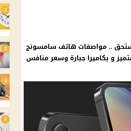
2
تحق .. مواصفات هاتف سامسونج
3
4
5