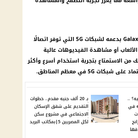
 واسعة مما يعزز تجربة التصفح والمشاهدة
يمتاز هاتف سامسونج Galaxy A55 5G بدعمه لشبكات 5G التي توفر اتصالًا
الألعاب أو مشاهدة الفيديوهات عالية
 من الاستمتاع بتجربة استخدام أسرع وأكثر
ات 5G في معظم المناطق.
؟ ..
بـ 20 ألف جنيه مقدم.. خطوات
الشريحة الإلكترونية eSIM في
التقديم على شقق الإسكان
ت
الاجتماعي في مشروع سكن
WE وأورانج
لكل المصريين 5|بمكاتب البريد
قها