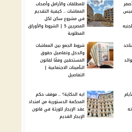
صفر
للمطلقات والأرامل وأصحاب
خميس
المعاشات .. كيفية التقديم
في مشروع سكن لكل
يار 21 و24 والجنيه
المصريين 5 | الشروط والأوراق
المطلوبة
ه هتاخد
شروط الجمع بين المعاشات
والدخل وتفاصيل حقوق
ريقي 2024: عوائد
المستحقين وفقًا لقانون
التأمينات الاجتماعية |
التفاصيل
أيام
ايه الحكاية؟ .. موقف حكم
المحكمة الدستورية من امتداد
ته
عقد الإيجار للورثة في قانون
الإيجار القديم