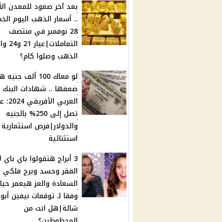
بعد آخر صعود للمعدن الأ
.. أسعار الذهب اليوم ال
28 نوفمبر في منتصف
التعاملات|ع
الذهب وصلوا كام؟
لو معاك 100 ألف جني
ضعفها .. شهادات البنك
العربي الأف
تصل إلى 250% بالجنيه
والدولار|فرص استثمارية
استثنائية
3 أبراج هتقولوا باي باي ل
الفقر وحسد وبرج فلكي
السعادة والعز هيغمر حيا
وفقا لـ توقعات نيفين أبو
شالة|هل انت من
المحظوظين؟