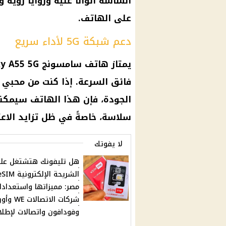
الشاشة ألوانًا غنية وزوايا رؤية
على الهاتف.
دعم شبكة 5G لأداء سريع
فائق السرعة. إذا كنت من محبي 
الجودة، فإن هذا الهاتف سيمكنك
سلاسة، خاصةً في ظل تزايد الاعتماد على شبك
لا يفوتك
هل تليفونك هتشتغل عليه
مصر: مميزاتها واستعدادا
شركات الاتصالات 
وفودافون واتصالات لإطلا