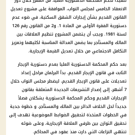
تنفيذاً لحكم المحكمة الدستورية العليا، من المقرر خلال دور
الانعقاد الخامس لمجلس النواب، الموافقة على مشروع تعديل
القانون القديم بشأن إيجارات الشقق السكنية، في ضوء عدم
دستورية الفقرة الأولى من المادة 1. و2 من القانون رقم 126
لسنة 1981. ويجب أن يتضمن المشروع تنظيم العلاقات بين
المالك والمستأجر بما يضمن العدالة المناسبة لكليهما وتعزيز
التكافل الاجتماعي من خلال تعديل القيمة الإيجارية.
بعد حكم المحكمة الدستورية العليا بعدم دستورية الإيجار
الثابت في قانون الإيجار القديم، بدأ البرلمان مراحل إعداد
تعديلات على قانون الإيجار القديم، ليضطر مجلس النواب خلال
7 أشهر، إلى إصدار التشريعات الجديدة المتعلقة بقانون
الإيجارات القديم وحكم المحكمة الدستورية يشكلان فصلاً
جديداً لحل الخلاف الدائر بين المالك والمستأجر، و خطوة جدية
في الخطوات المتخذة لتحقيق الضوابط الموضوعية تهدف إلى
تحقيق التوازن بين طرفي العلاقة الإيجارية، وعلى ضوئه
تنتهي النزاعات التي دارت منذ عقود في المحاكم.