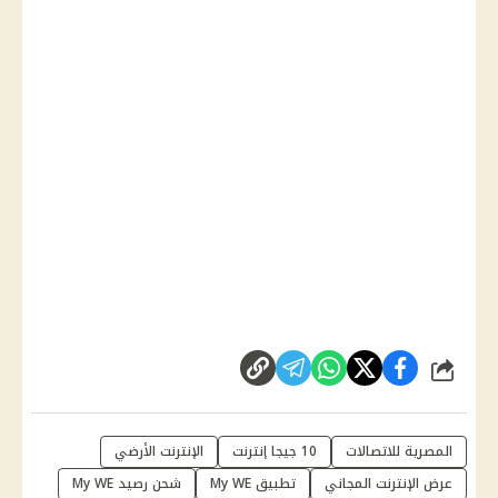
شارك
المصرية للاتصالات
10 جيجا إنترنت
الإنترنت الأرضي
عرض الإنترنت المجاني
تطبيق My WE
شحن رصيد My WE