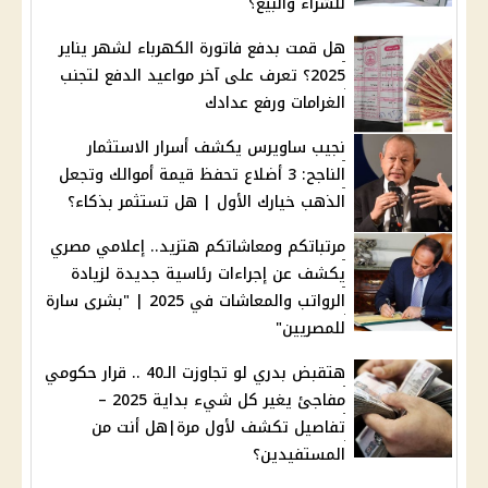
للشراء والبيع؟
هل قمت بدفع فاتورة الكهرباء لشهر يناير
2025؟ تعرف على آخر مواعيد الدفع لتجنب
الغرامات ورفع عدادك
نجيب ساويرس يكشف أسرار الاستثمار
الناجح: 3 أضلاع تحفظ قيمة أموالك وتجعل
الذهب خيارك الأول | هل تستثمر بذكاء؟
مرتباتكم ومعاشاتكم هتزيد.. إعلامي مصري
يكشف عن إجراءات رئاسية جديدة لزيادة
الرواتب والمعاشات في 2025 | "بشرى سارة
للمصريين"
هتقبض بدري لو تجاوزت الـ40 .. قرار حكومي
مفاجئ يغير كل شيء بداية 2025 –
تفاصيل تكشف لأول مرة|هل أنت من
المستفيدين؟