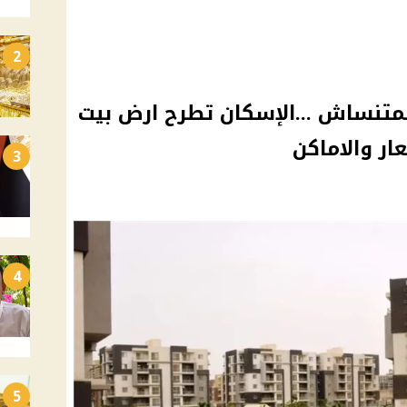
2
 فمتنساش ...الإسكان تطرح ارض بيت
ار والاماكن
3
4
5