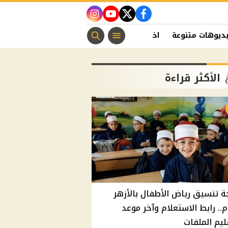
instagram
youtube
twitter
facebook
ديوهات متنوعة
اخبار الفن
منوعات مسيحية
اخبار الرياضة
الأكثر قراءة
ة تنسيق رياض الأطفال بالأزهر
م.. رابط الاستعلام وآخر موعد
يم الملفات