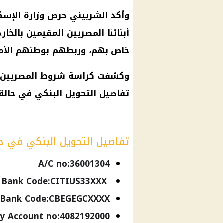
وأكد الشربيني حرص وزارة الإسك
أبنائنا المصريين المقيمين بالخ
خاص بهم، وربطهم بوطنهم الأم.
وكشفت كراسة شروط المصريين بال
تفاصيل التحويل البنكي في حالة ا
تفاصيل التحويل البنكي في حا
A/C no:36001304
Swift Bank Code:CITIUS33XXX
 Bank Code:CBEGEGCXXXX
ry Account no:4082192000