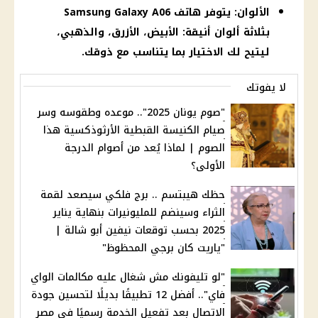
الألوان: يتوفر هاتف Samsung Galaxy A06
بثلاثة ألوان أنيقة: الأبيض، الأزرق، والذهبي،
ليتيح لك الاختيار بما يتناسب مع ذوقك.
لا يفوتك
"صوم يونان 2025".. موعده وطقوسه وسر
صيام الكنيسة القبطية الأرثوذكسية هذا
الصوم | لماذا يُعد من أصوام الدرجة
الأولى؟
حظك هيبتسم .. برج فلكي سيصعد لقمة
الثراء وسينضم للمليونيرات بنهاية يناير
2025 بحسب توقعات نيفين أبو شالة |
"ياريت كان برجي المحظوظ"
"لو تليفونك مش شغال عليه مكالمات الواي
فاي".. أفضل 12 تطبيقًا بديلًا لتحسين جودة
الاتصال بعد تفعيل الخدمة رسميًا في مصر