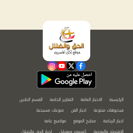
instagram
youtube
twitter
facebook
الرئيسية
الاخبار العامة
التقارير الخاصة
القسم الطبي
فيديوهات متنوعة
اخبار الفن
منوعات مسيحية
اخبار الرياضة
مطبخ الموقع
مواضيع عامة
الاقتصاد والبورصة
كمبيوتر وموبايل
اخبار الحق والضلال