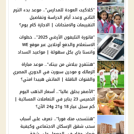
"كلاكيت العودة للمدارس".. موعد بدء الترم
الثاني وعدد أيام الدراسة وتفاصيل
التقييمات والامتحانات | الاجازة كام يوم؟
"فاتورة التليفون الأرضي 2025".. خطوات
الاستعلام والدفع أونلاين عبر موقع WE
وانستا باي بكل سهولة | مواعيد السداد
"هتتفرج ببلاش من بيتك".. موعد مباراة
الزمالك و مودرن سبورت في الدوري المصري
والقنوات الناقلة | الماتش هيبدا امتي؟
"الأصفر يحلق عاليا".. أسعار الذهب اليوم
الخميس 23 يناير في التعاملات المسائية |
كم سجل عيار 18 و21 و24 الآن؟
"هتتسحب منك فورا".. تعرف على أسباب
سحب شقق الإسكان الاجتماعي وكيفية
ضمان حقك في الحصول على شقة