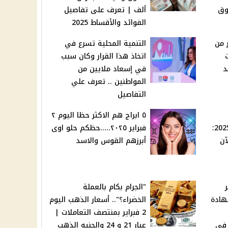
وق
ألف | تعرف على تفاصيل
الفوائد والأقساط 2025
searc أكتر من
التنمية المحلية تسرع في
اتخاذ هذا القرار وكان سبب
د
في إسعاد ملايين من
المواطنين .. تعرف علي
التفاصيل
٥ ابراج هم الاكثر حظا اليوم ٢
المصري اليوم الأحد 2-2-2025:
فبراير ٢٠٢٥.....حظكم حلو اوى
آن
أبرزهم القوس والاسد
"الجرام بكام بالعملة
هادة
الخضراء؟".. أسعار الذهب اليوم
2 فبراير بمنتصف التعاملات |
 فى
عيار 21 و 24 والجنيه الذهب