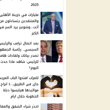
2025
مليارات في خزينة الأهلى
والمنتقدين يتساءلون من 
أتت...وشوبير يرد السر فى
الكنز
بعد اتصال ترامب والرئيس
السيسي.. رئاسة الجمهور
تصدر بيانات ولقاءات هامة
للرئيس: شاهد ماذا حدث
اليوم؟
للعزاب افتحوا الباب العري
جاى فى الطريق...٤ ابراج
مواليدها هيلبسوا دبلة
الخطوبة خلال ايام
احذر شراء الشقق والعقار