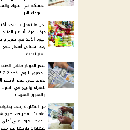
المملكة في البنوك والس
السوداء الآن
بدل ما تعمل h
مرة.. اعرف أسعار المنتجات
اليوم الأحد في تقرير واح
بعد انخفاض أسعار سبع
استراتيجية
سعر الدولار مقابل الجنيه
تعرف على سعر الأخضر ال
للشراء والبيع في البنوك
والسوق السوداء
من النهاردة زحمة وطوابير
أمام بنك مصر بعد طرح ش
الـ27٪...تعرف على أعلى
شهادات طرحها بنك مصر