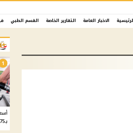
لرئيسية
الاخبار العامة
التقارير الخاصة
القسم الطبي
في
1
بـ20.75 جنيه والسولار بـ20.50 جنيه