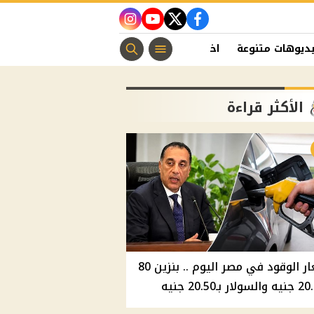
instagram
youtube
twitter
facebook
ديوهات متنوعة
اخبار الفن
منوعات مسيحية
اخبار الرياضة
الأكثر قراءة
أسعار الوقود في مصر اليوم .. بنزين 80