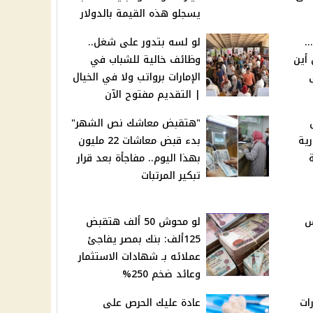
يسجلو هذه القيمة بالدولار
…
لو لسه بتدور على شغل..
أين
وظائف خالية للشباب في
الإمارات برواتب ولا في الخيال
| التقديم مفتوح الآن
"هتقبض معاشك نص الشهر"
ية
بدء قبض معاشات 22 مليون
بهذا اليوم.. مفاجأة بعد قرار
تبكير المرتبات
س
لو محوش 50 ألف هتقبض
125ألف: بنك بمصر يفاجئ
عملائه بـ شهادات الاستثمار
وعائد ضخم 250%
ات
عادة عليك الحرص على