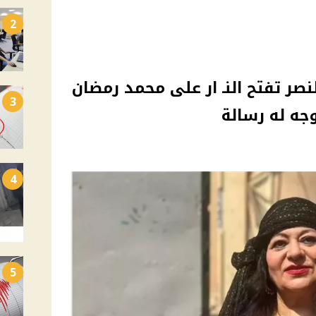
2
صر تفتح النـ ار على محمد رمضان
3
جه له رسالة
4
5