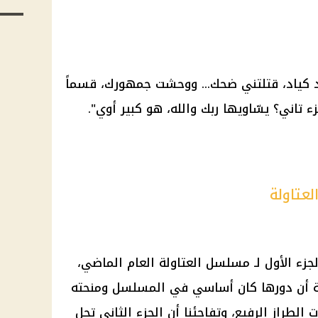
 كياد، قتلتني ضحك... ووحشت جمهورك، قسماً
تاني؟ يسّاويها ربك والله، هو كبير أوي".
عتاولة
زء الأول لـ مسلسل العتاولة العام الماضي،
فة أن دورها كان أساسي في المسلسل ومنحته
الطراز الرفيع، وتفاجئنا أن الجزء الثاني تحل