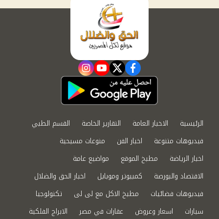
instagram
youtube
twitter
facebook
الرئيسية
الاخبار العامة
التقارير الخاصة
القسم الطبي
فيديوهات متنوعة
اخبار الفن
منوعات مسيحية
اخبار الرياضة
مطبخ الموقع
مواضيع عامة
الاقتصاد والبورصة
كمبيوتر وموبايل
اخبار الحق والضلال
فيديوهات فضائيات
مطبخ الاكل مع لى لى
تكنولوجيا
سيارات
اسعار وعروض
عقارات في مصر
الابراج الفلكية