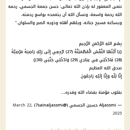
ننعى المغفور له بإذن الله تعالى: حسن جمعة الجسمي، رحمه
الله رحمة واسعة، ونسأل الله أن يتغمده بواسع رحمته،
ويسكنه فسيح جناته، ويلهم أهله وذويه الصبر والسلوان."
بِسْمِ اللهِ الرَّحْمَنِ الرَّحِيمِ
{يَا أَيَّتُهَا النَّفْسُ الْمُطْمَئِنَّةُ (27) ارْجِعِي إِلَى رَبِّكِ رَاضِيَةً مَرْضِيَّةً
(28) فَادْخُلِي فِي عِبَادِي (29) وَادْخُلِي جَنَّتِي (30)}
صدق الله العظيم
إِنَّا لِلّهِ وَإِنَّا إِلَيْهِ رَاجِعُونَ
بقلوب مؤمنة بقضاء الله وقدره،…
— Aljassmi حسين الجسمي (@7sainaljassmi)
March 22,
2025