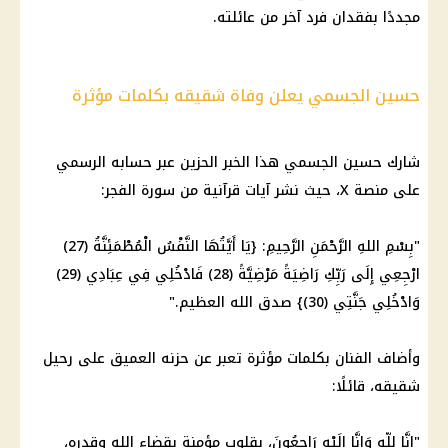
مجددًا بفقدان فرد آخر من عائلته.
حسين الجسمي يعلن وفاة شقيقه بكلمات مؤثرة
شارك حسين الجسمي هذا الخبر الحزين عبر حسابه الرسمي
على منصة X، حيث نشر آيات قرآنية من سورة الفجر:
"بِسْمِ اللهِ الرَّحْمَنِ الرَّحِيمِ: {يَا أَيَّتُهَا النَّفْسُ الْمُطْمَئِنَّةُ (27)
ارْجِعِي إِلَى رَبِّكِ رَاضِيَةً مَرْضِيَّةً (28) فَادْخُلِي فِي عِبَادِي (29)
وَادْخُلِي جَنَّتِي (30)} صدق الله العظيم."
وأضاف الفنان بكلمات مؤثرة تعبر عن حزنه العميق على رحيل
شقيقه، قائلًا:
"إِنَّا لِلّهِ وَإِنَّا إِلَيْهِ رَاجِعُونَ، بقلوب مؤمنة بقضاء الله وقدره،