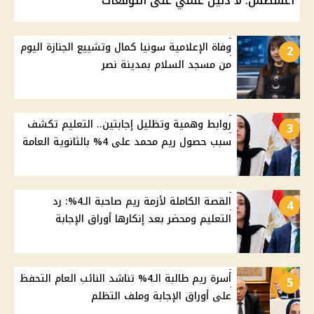
أغسطس: لا دليل علمي على التوقعات
وفاة الإعلامية سونيا كمال وتشييع الجنازة اليوم
2
من مسجد السلام بمدينة نصر
روابط وهمية وتظليل إجابتين.. التعليم تكشف
3
سبب حصول ريم محمد على 4% بالثانوية العامة
القصة الكاملة لأزمة ريم صاحبة الـ4%: رد
4
التعليم ومحضر بعد إنكارها أوراق الإجابة
أسرة ريم طالبة الـ4% تناشد النائب العام التحفظ
5
على أوراق الإجابة وملف التظلم