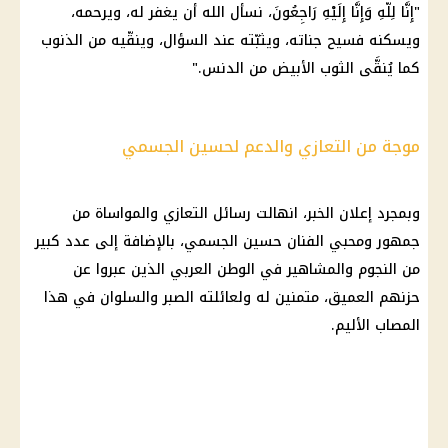
"إِنَّا لِلّهِ وَإِنَّا إِلَيْهِ رَاجِعُونَ، نسأل الله أن يغفر له، ويرحمه،
ويسكنه فسيح جناته، ويثبّته عند السؤال، وينقّيه من الذنوب
كما يُنقَّى الثوب الأبيض من الدنس."
موجة من التعازي والدعم لحسين الجسمي
وبمجرد إعلان الخبر، انهالت رسائل التعازي والمواساة من
جمهور ومحبي الفنان حسين الجسمي، بالإضافة إلى عدد كبير
من النجوم والمشاهير في الوطن العربي الذين عبروا عن
حزنهم العميق، متمنين له ولعائلته الصبر والسلوان في هذا
المصاب الأليم.