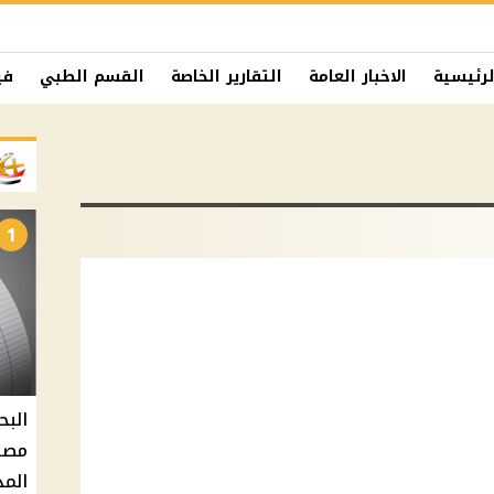
لرئيسية
الاخبار العامة
التقارير الخاصة
القسم الطبي
في
1
البح
مصر 
المد