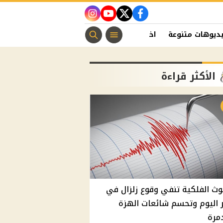
instagram
youtube
twitter
facebook
ديوهات متنوعة
اخبار الفن
منوعات مسيحية
اخبار الرياضة
الأكثر قراءة
وث الفلكية تنفي وقوع زلزال في
اليوم وتحسم شائعات الهزة
مرة