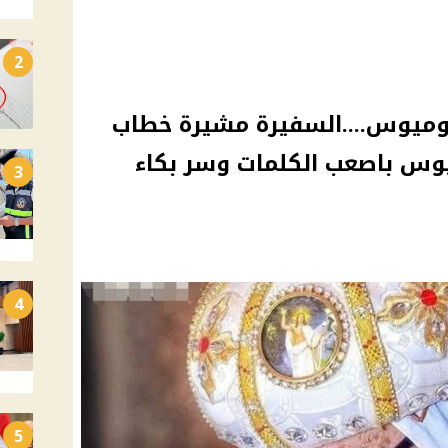
2
اخوميوس....السفيرة مشيرة خطاب
يوس باصعب الكلمات وسر بكاء
3
4
5