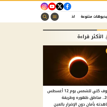
instagram
youtube
twitter
facebook
ديوهات متنوعة
اخبار الفن
منوعات مسيحية
اخبار الرياضة
الأكثر قراءة
كسوف كلي للشمس يوم 12 أغسطس
2026.. مناطق ظهوره وطريقة
دته بأمان دون الإضرار بالعين