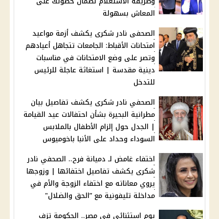
وطريقة الاستعلام لضمان حصولك على
المعاش بسهولة
الصحفى نادر شكرى يكشف أزمة مواعيد
امتحانات الأقباط: الجامعات تتجاهل أعيادهم
وتصر على وضع الامتحانات في مناسبات
دينية مقدسة | استغاثة عاجلة للرئيس
للتدخل
الصحفي نادر شكرى يكشف تفاصيل بيان
مطرانية البحيرة بشأن احتفالات عيد القيامة
| الجدل حول إلزام الأطفال بالملابس
السوداء وحداد على الأنبا باخوميوس
اختفاء غامض لـ دميانة فرح.. الصحفي نادر
شكرى يكشف تفاصيل اختفائها | وزوجها
يروي معاناته مع اختفاء الزوجة والأم في
مداخلة تليفونية مع ”الحق والضلال"
يوم استثنائي في مصر.. الحكومة تزف