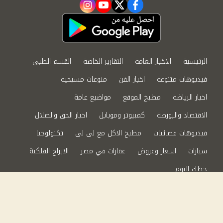
instagram
youtube
twitter
facebook
الرئيسية
الاخبار العامة
التقارير الخاصة
القسم الطبي
فيديوهات متنوعة
اخبار الفن
منوعات مسيحية
اخبار الرياضة
مطبخ الموقع
مواضيع عامة
الاقتصاد والبورصة
كمبيوتر وموبايل
اخبار الحق والضلال
فيديوهات فضائيات
مطبخ الاكل مع لى لى
تكنولوجيا
سيارات
اسعار وعروض
عقارات في مصر
الابراج الفلكية
حظك اليوم
من نحن
سياسة الخصوصية
اتصل بنا
©2024 الحق والضلال All Rights Reserved.
Powered by