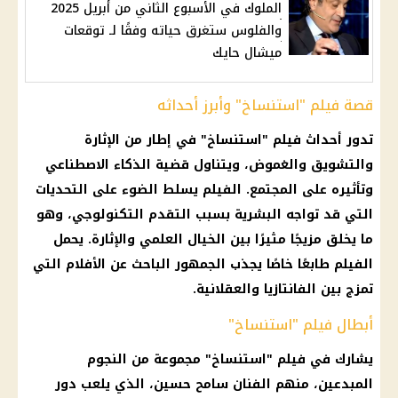
الملوك في الأسبوع الثاني من أبريل 2025
والفلوس ستغرق حياته وفقًا لـ توقعات
ميشال حايك
قصة فيلم "استنساخ" وأبرز أحداثه
تدور أحداث فيلم "استنساخ" في إطار من الإثارة
والتشويق والغموض، ويتناول قضية الذكاء الاصطناعي
وتأثيره على المجتمع. الفيلم يسلط الضوء على التحديات
التي قد تواجه البشرية بسبب التقدم التكنولوجي، وهو
ما يخلق مزيجًا مثيرًا بين الخيال العلمي والإثارة. يحمل
الفيلم طابعًا خاصًا يجذب الجمهور الباحث عن الأفلام التي
تمزج بين الفانتازيا والعقلانية.
أبطال فيلم "استنساخ"
يشارك في فيلم "استنساخ" مجموعة من النجوم
المبدعين، منهم الفنان سامح حسين، الذي يلعب دور