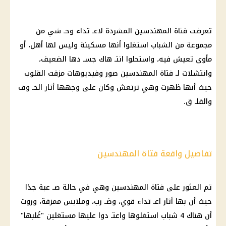
تعرضت فتاة المهندسين المشردة لاعـ تداء وحـ شي من
مجموعة من الشباب استغلوا أنها مسكينة وليس لها أهل، أو
مأوى تعيش فيه، واستحلوا انتـ هاك جسـ دها الضعيف،
وانتشلات لـ فتاة المهندسين صور وفيديوهات مزقت القلوب
حيث أنها ظهرت وهي ترتعش وكان على وجهها أثار الخـ وف
والقلـ ق.
تفاصيل واقعة فتاة المهندسين
تم العثور على فتاة المهندسين وهي في حالة صـ عبة جدًا
حيث أن بها أثار اعـ تداء قوي، وضـ رب، وملابس ممزقة، وروت
أن هناك 4 شباب استغلوها واعتـ دوا عليها مستغلين "غُلبها"