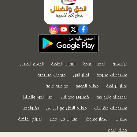
instagram
youtube
twitter
facebook
الرئيسية
الاخبار العامة
التقارير الخاصة
القسم الطبي
فيديوهات متنوعة
اخبار الفن
منوعات مسيحية
اخبار الرياضة
مطبخ الموقع
مواضيع عامة
الاقتصاد والبورصة
كمبيوتر وموبايل
اخبار الحق والضلال
فيديوهات فضائيات
مطبخ الاكل مع لى لى
تكنولوجيا
سيارات
اسعار وعروض
عقارات في مصر
الابراج الفلكية
حظك اليوم