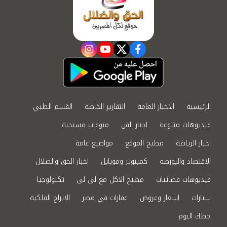
instagram
youtube
twitter
facebook
الرئيسية
الاخبار العامة
التقارير الخاصة
القسم الطبي
فيديوهات متنوعة
اخبار الفن
منوعات مسيحية
اخبار الرياضة
مطبخ الموقع
مواضيع عامة
الاقتصاد والبورصة
كمبيوتر وموبايل
اخبار الحق والضلال
فيديوهات فضائيات
مطبخ الاكل مع لى لى
تكنولوجيا
سيارات
اسعار وعروض
عقارات في مصر
الابراج الفلكية
حظك اليوم