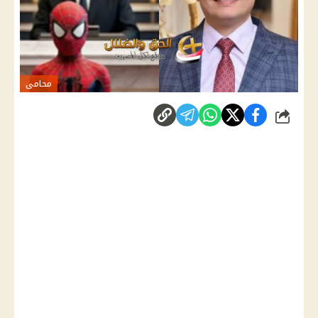
محامى
شارك