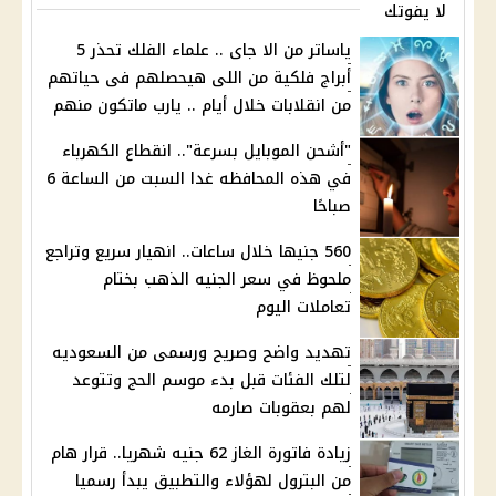
لا يفوتك
ياساتر من الا جاى .. علماء الفلك تحذر 5
أبراج فلكية من اللى هيحصلهم فى حياتهم
من انقلابات خلال أيام .. يارب ماتكون منهم
"أشحن الموبايل بسرعة".. انقطاع الكهرباء
في هذه المحافظه غدا السبت من الساعة 6
صباحًا
560 جنيها خلال ساعات.. انهيار سريع وتراجع
ملحوظ في سعر الجنيه الذهب بختام
تعاملات اليوم
تهديد واضح وصريح ورسمى من السعوديه
لتلك الفئات قبل بدء موسم الحج وتتوعد
لهم بعقوبات صارمه
زيادة فاتورة الغاز 62 جنيه شهريا.. قرار هام
من البترول لهؤلاء والتطبيق يبدأ رسميا