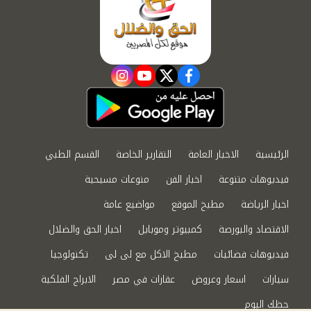
instagram
youtube
twitter
facebook
الرئيسية
الاخبار العامة
التقارير الخاصة
القسم الطبي
فيديوهات متنوعة
اخبار الفن
منوعات مسيحية
اخبار الرياضة
مطبخ الموقع
مواضيع عامة
الاقتصاد والبورصة
كمبيوتر وموبايل
اخبار الحق والضلال
فيديوهات فضائيات
مطبخ الاكل مع لى لى
تكنولوجيا
سيارات
اسعار وعروض
عقارات في مصر
الابراج الفلكية
حظك اليوم