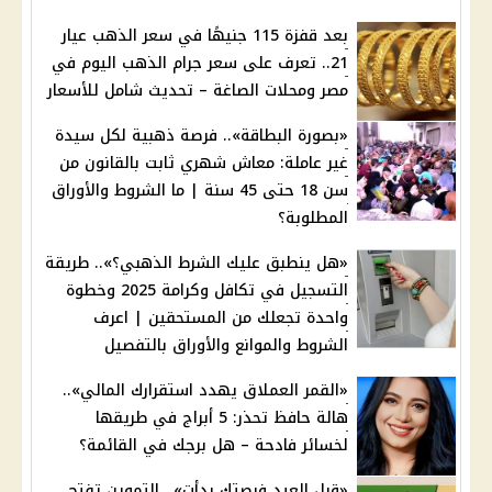
بعد قفزة 115 جنيهًا في سعر الذهب عيار
21.. تعرف على سعر جرام الذهب اليوم في
مصر ومحلات الصاغة – تحديث شامل للأسعار
«بصورة البطاقة».. فرصة ذهبية لكل سيدة
غير عاملة: معاش شهري ثابت بالقانون من
سن 18 حتى 45 سنة | ما الشروط والأوراق
المطلوبة؟
«هل ينطبق عليك الشرط الذهبي؟».. طريقة
التسجيل في تكافل وكرامة 2025 وخطوة
واحدة تجعلك من المستحقين | اعرف
الشروط والموانع والأوراق بالتفصيل
«القمر العملاق يهدد استقرارك المالي»..
هالة حافظ تحذر: 5 أبراج في طريقها
لخسائر فادحة – هل برجك في القائمة؟
«قبل العيد فرصتك بدأت».. التموين تفتح