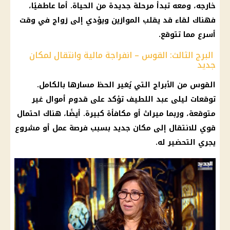
خارجه، ومعه تبدأ مرحلة جديدة من الحياة. أما عاطفيًا،
فهناك لقاء قد يقلب الموازين ويؤدي إلى زواج في وقت
أسرع مما تتوقع.
البرج الثالث: القوس – انفراجة مالية وانتقال لمكان
جديد
القوس من الأبراج التي يُغير الحظ مسارها بالكامل.
توقعات ليلى عبد اللطيف تؤكد على قدوم أموال غير
متوقعة، وربما ميراث أو مكافأة كبيرة. أيضًا، هناك احتمال
قوي للانتقال إلى مكان جديد بسبب فرصة عمل أو مشروع
يجري التحضير له.