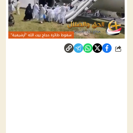
سقوط طائرة حجاج بيت الله "أرشيفية"
شارك