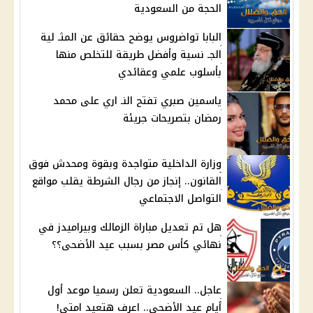
الحجة من السعودية
البابا تواضروس يوضح حقائق عن المثـ لية
الجـ نسية وأفضل طريقة للتخلص منها
بأسلوب علمي وعقائدي
ياسمين صبري تفتح النـ اري على محمد
رمضان بتصريحات جريئة
وزارة الداخلية متواجدة وبقوة ومحدش فوق
القانون.. إنجاز من رجال الشرطة يقلب مواقع
التواصل الاجتماعي
هل تم تعديل مباراة الزمالك وبيراميدز في
نهائي كأس مصر بسبب عيد الأضحى؟؟
عاجل.. السعودية تعلن رسميا موعد أول
أيام عيد الأضحى.. اعرف هتعيد امتى!