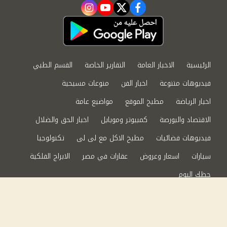
instagram
youtube
twitter
facebook
الرئيسية
الاخبار العامة
التقارير الخاصة
القسم الطبي
فيديوهات متنوعة
اخبار الفن
منوعات مسيحية
اخبار الرياضة
مطبخ الموقع
مواضيع عامة
الاقتصاد والبورصة
كمبيوتر وموبايل
اخبار الحق والضلال
فيديوهات فضائيات
مطبخ الاكل مع لى لى
تكنولوجيا
سيارات
اسعار وعروض
عقارات في مصر
الابراج الفلكية
حظك اليوم
من نحن
سياسة الخصوصية
اتصل بنا
©2024 الحق والضلال All Rights Reserved.