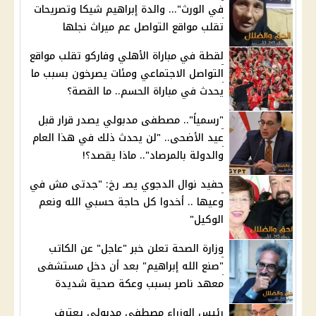
في الورث"... والدة إبراهيم شيكا وتصريحات
تقلب مواقع التواصل عم ميراث نجلها
لقطة في مباراة الأهلي وفاركو تقلب مواقع
التواصل الاجتماعي ومئات يصرخون بسبب ما
يحدث في مباراة الحسم.. ما القصة؟
"رسمياً".. مصطفى مدبولي يصدر قرار قبل
عيد الأضحى.. "لن يحدث ذلك في هذا العام
والدولة بالمرصاد".. ماذا يقصد؟!
حفيد نوال الدجوي يصـ رخ: "جدتى مش في
وعيها .. أخدوا كل حاجة حسبي الله ونعم
الوكيل"
وزارة الصحة تعلن خبر "عاجل" عن الكاتب
"صنع الله إبراهيم" بعد أن دخل مستشفى
معهد ناصر بسبب وعكة صحية شديدة
رئيس الوزراء مصطفى مدبولي يعترف