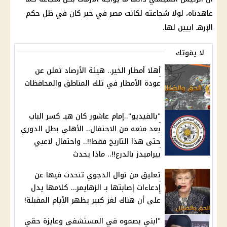
عاهدناه، لولا شجاعته لكانت مصر في خبر كان في ظل حكم
الإرهـ ابيين لها.
لا يفوتك
أهلا أمطار الخير.. هيئة الأرصاد تعلن عن
عودة الأمطار في تلك المناطق والمحافظات
"بالفيديو"..إمام عاشور كان هيـ كسر الباب
بعد منعه من الاحتفال.. الأهلي بطل الدوري
حتى هذا التاريخ فقط!!.. واحتفال لاعبي
بيراميدز بالدرع!!.. ماذا يحدث
تعليق من نوال الدجوي تتحدث فيها عن
إدعاءات إصابتها بـ الزهايمر… كلامها يدل
على أن هناك لغز كبير يظهر الأيام المقبلة!
"ابني بصموه في المستشفى وعايزة حقي