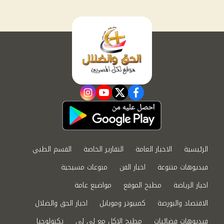
instagram
youtube
twitter
facebook
الرئيسية
الاخبار العامة
التقارير الخاصة
القسم الطبي
فيديوهات متنوعة
اخبار الفن
منوعات مسيحية
اخبار الرياضة
مطبخ الموقع
مواضيع عامة
الاقتصاد والبورصة
كمبيوتر وموبايل
اخبار الحق والضلال
فيديوهات فضائيات
مطبخ الاكل مع لى لى
تكنولوجيا