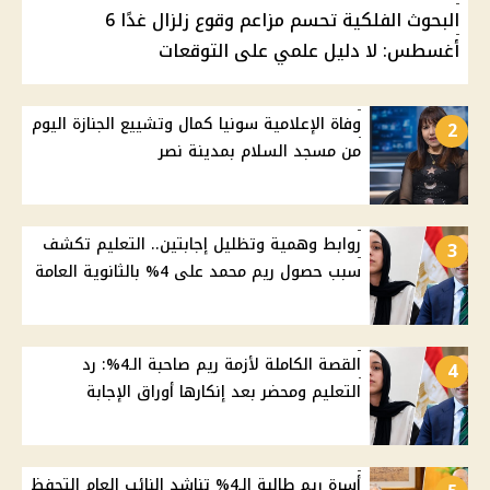
البحوث الفلكية تحسم مزاعم وقوع زلزال غدًا 6
أغسطس: لا دليل علمي على التوقعات
وفاة الإعلامية سونيا كمال وتشييع الجنازة اليوم
2
من مسجد السلام بمدينة نصر
روابط وهمية وتظليل إجابتين.. التعليم تكشف
3
سبب حصول ريم محمد على 4% بالثانوية العامة
القصة الكاملة لأزمة ريم صاحبة الـ4%: رد
4
التعليم ومحضر بعد إنكارها أوراق الإجابة
أسرة ريم طالبة الـ4% تناشد النائب العام التحفظ