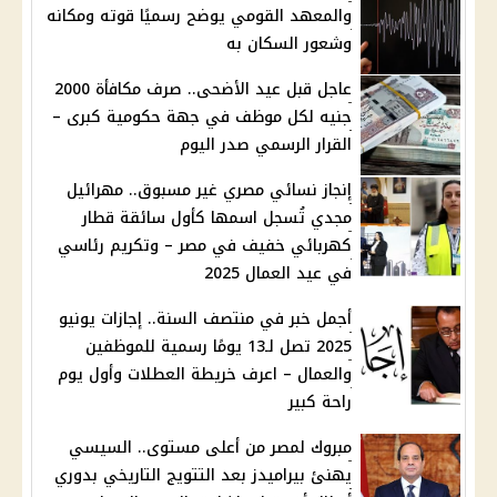
والمعهد القومي يوضح رسميًا قوته ومكانه
وشعور السكان به
عاجل قبل عيد الأضحى.. صرف مكافأة 2000
جنيه لكل موظف في جهة حكومية كبرى –
القرار الرسمي صدر اليوم
إنجاز نسائي مصري غير مسبوق.. مهرائيل
مجدي تُسجل اسمها كأول سائقة قطار
كهربائي خفيف في مصر – وتكريم رئاسي
في عيد العمال 2025
أجمل خبر في منتصف السنة.. إجازات يونيو
2025 تصل لـ13 يومًا رسمية للموظفين
والعمال – اعرف خريطة العطلات وأول يوم
راحة كبير
مبروك لمصر من أعلى مستوى.. السيسي
يهنئ بيراميدز بعد التتويج التاريخي بدوري