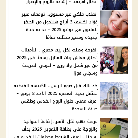
أبطال أفريقيا – إشادة بالروح والإصرار
انقلاب فلكي غير مسبوق.. توقعات عبير
فؤاد تكشف 3 أبراج هتتحول من الصفر
للمليون في يونيو 2025 – بداية حياة
جديدة ومصير مختلف تمامًا
الفرحة وصلت لكل بيت مصري.. التأمينات
تطلق معاش ربات المنازل رسميًا في 2025
من غير شغل ولا ورق – اعرفي الطريقة
وسجلي فورًا
خد بالك قبل صوم الرسل.. الكنيسة القبطية
تحتفل بعيد العنصرة 2025 الأحد 8 يونيو –
اعرف معنى حلول الروح القدس وطقس
صلاة السجدة
فرصة دهب لكل الأسر.. إضافة المواليد
والزوجة على بطاقة التموين 2025 بدأت
رسميًا – اعرف الشروط وخطوات التقديم من