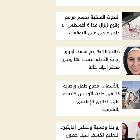
البحوث الفلكية تحسم مزاعم
وقوع زلزال غدًا 6 أغسطس: لا
دليل علمي على التوقعات
طالبة الـ4% ريم محمد: أوراق
إجابة التظلم ليست لها وتحرر
محضر إثبات حالة
بالأسماء.. مصرع طفل وإصابة
13 في حادث أتوبيس كنيسة
على الدائري الإقليمي
بالشرقية
روابط وهمية وتظليل إجابتين..
التعليم تكشف سبب حصول