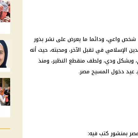
 شخص واعي، ودائما ما يعرض على نشر بذور
دين الإسلامي في تقبل الآخر، ومحبته، حيث أنه
م، وبشكل ودي، ولطف منقطع النظير، ومنذ
ـ عيد دخول المسيح مصر.
صر بمنشور كتب فيه: