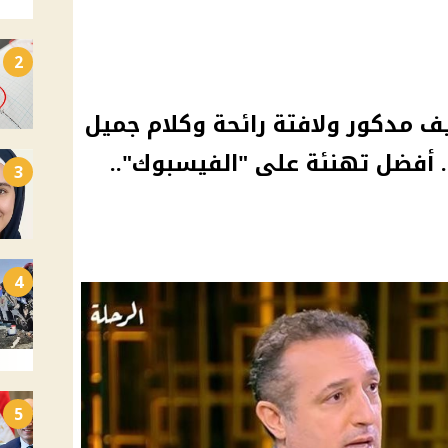
2
 مدكور ولافتة رائحة وكلام جميل
 أفضل تهنئة على "الفيسبوك"..
3
4
5