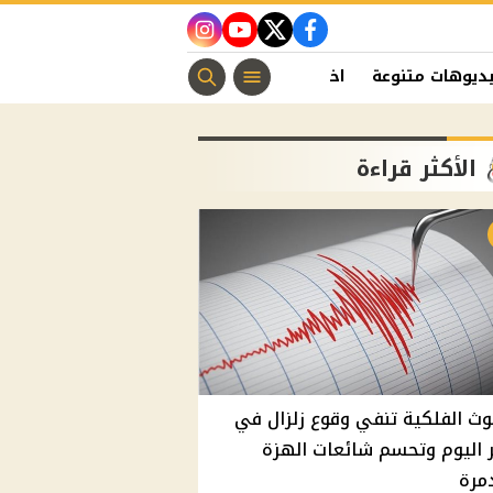
instagram
youtube
twitter
facebook
ديوهات متنوعة
اخبار الفن
منوعات مسيحية
اخبار الرياضة
الأكثر قراءة
وث الفلكية تنفي وقوع زلزال في
اليوم وتحسم شائعات الهزة
مرة