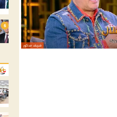
6
شريف مدكور