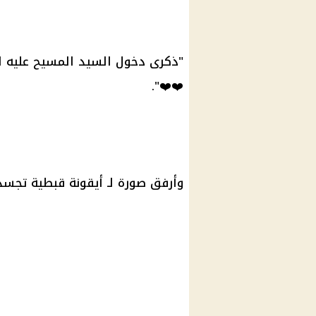
"ذكرى دخول السيد المسيح عليه ال
❤️❤️".
وأرفق صورة لـ أيقونة قبطية تج