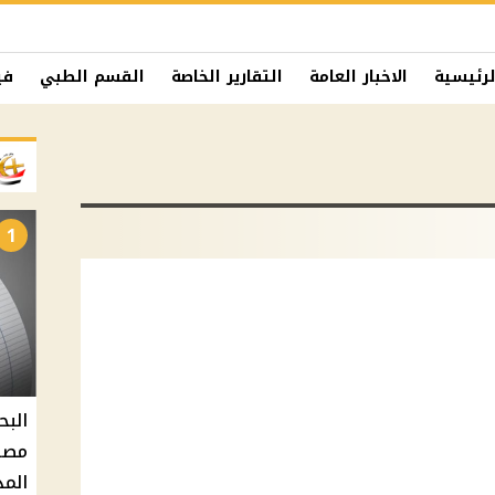
لرئيسية
الاخبار العامة
التقارير الخاصة
القسم الطبي
في
1
البح
مصر 
المد