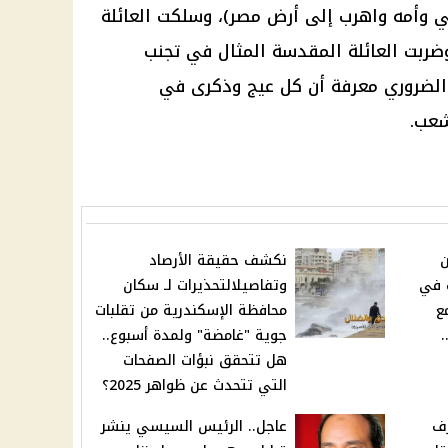
ي وأمه واهرب إلى أرض مصر)، وسلكت العائلة
103 كيلو متر، وضربت العائلة المقدسة المثال في تجنب
 الضروري معرفة أن كل عيج وذكرى في
شعب.
ن
نكشف حقيقة الأرصاد
ت في
وتفاصيلالتحذيرات لـ سكان
ع
محافظة الإسكندرية من تقلبات
…
جوية "غامضة" ولمدة أسبوع..
هل تتحقق نبؤات الصفحات
التي تتحدث عن ظواهر 2025؟
رف
عاجل.. الرئيس السيسي ينشر