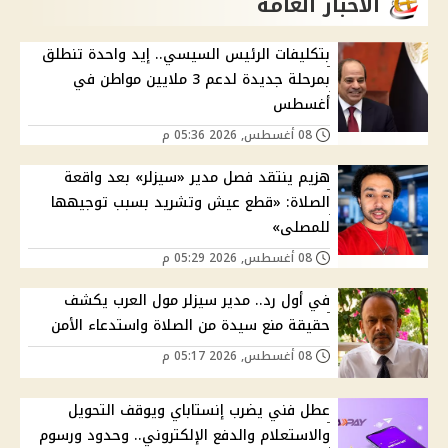
الاخبار العامة
بتكليفات الرئيس السيسي.. إيد واحدة تنطلق
بمرحلة جديدة لدعم 3 ملايين مواطن في
أغسطس
08 أغسطس, 2026 05:36 م
هزيم ينتقد فصل مدير «سيزلر» بعد واقعة
الصلاة: «قطع عيش وتشريد بسبب توجيهها
للمصلى»
08 أغسطس, 2026 05:29 م
في أول رد.. مدير سيزلر مول العرب يكشف
حقيقة منع سيدة من الصلاة واستدعاء الأمن
08 أغسطس, 2026 05:17 م
عطل فني يضرب إنستاباي ويوقف التحويل
والاستعلام والدفع الإلكتروني.. وحدود ورسوم