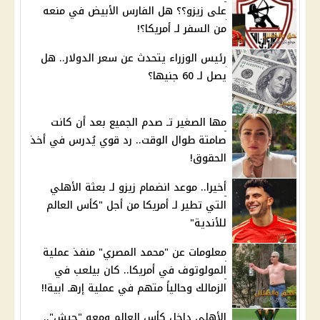
على زيزو؟؟ هل الفارس الأبيض في منعه
من السفر لـ أمريكا؟!
رئيس الوزراء يتحدث عن سعر الدولار.. هل
يصل لـ 60 جنيها؟
مها الصغير تـ صدم الجميع بعد أن كانت
صامتة طوال الوقت.. رد قوي يُدرس في أخذ
الحقوق!
أخيرا.. موعد انضمام زيزو لـ بعثة الأهلي
التي تطير لـ أمريكا من أجل "كأس العالم
للأندية"
معلومات عن "محمد المصري" منفذ عملية
المولوتوف في أمريكا.. كان بيلعب في
الزمالك وحالياً متهم في عملية إرهـ ابية!!
الأهلي داخل كأس العالم ومعه "جيش"..