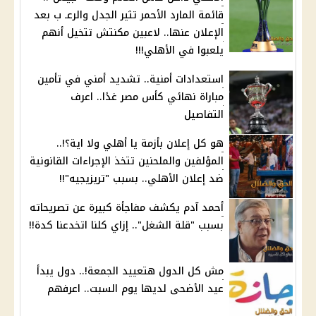
قائمة المارد الأحمر تثير الجدل والرعـ ب بعد
الإعلان عنها.. لاعبين مكنتش تتخيل أنهم
يلعبوا في الأهلي!!!
استعدادات أمنية.. تشديد أمني في تأمين
مباراة نهائي كأس مصر غدًا.. اعرف
التفاصيل
هو كل إعلان بأزمة يا أهلي ولا اية؟!..
المؤلفين والملحنين تتخذ الإجراءات القانونية
ضد إعلان الأهلي.. بسبب "تريزيجيه"!!
أحمد آدم يكشف مفاجأة كبيرة عن تصريحاته
بسبب "قلة الشغل".. إزاي كلنا اتخدعنا كدة!!
مش كل الدول هتعييد الجمعة!.. دول يبدأ
عيد الأضحى لديها يوم السبت.. اعرفهم