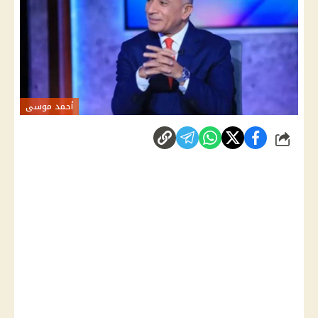
أحمد موسى
شارك