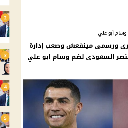
2
وسام أبو علي
نارى ورسمى مينفعش وصعب إدارة
لنصر السعودى لضم وسام ابو علي
3
4
5