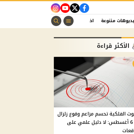
instagram
youtube
twitter
facebook
ديوهات متنوعة
اخبار الفن
منوعات مسيحية
اخبار الرياضة
الأكثر قراءة
وث الفلكية تحسم مزاعم وقوع زلزال
غدًا 6 أغسطس: لا دليل علمي على
قعات