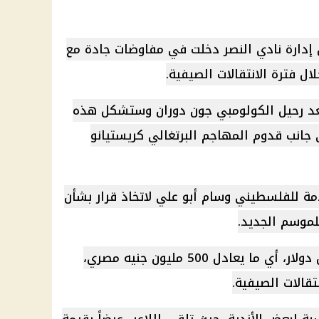
إدارة نادي النصر دخلت في مفاوضات جادة مع
ل فترة الانتقالات الصيفية.
بعد رحيل الكولومبي جون دوران وستشكل هذه
إلى جانب قدوم المهاجم البرتغالي كريستيانو
ة للفلسطيني وسام أبو علي لاتخاذ قرار بشأن
للموسم الجديد.
حددت إدارة الأهلي مبلغ 10 ملايين دولار، أي ما يعادل 500 مليون جنيه مصري،
تقالات الصيفية.
نسبة لبعض الأندية، حيث تلقى اللاعب عرضاً بقيمة