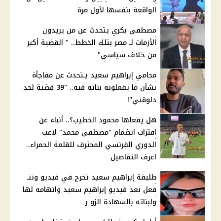
الواقعة بنفسها لأول مرة
مصطفى بكري يتحدث عن من يريدون
الأزمات لـ مصر بتلك الخطط.. " القضية أكبر
من خلاف سياسي"
محامي إبراهيم سعيد يـتحدث عن مفاجأة
بشأن ما يفعلونه بناته فيه.. "39 قضية لحد
دلوقتي"!
هل يفعلها محمود الخطيب؟.. أنباء عن
اقتراب انضمام "مصطفى محمد" لاعب
الدوري الفرنسي المحترف للقلعة الحمراء..
اعرف التفاصيل
طليقة إبراهيم سعيد تخرج في فيديو وتنـ
فعل بعد فيديو إبراهيم سعيد واتهامه لها
ولبناته بالشهادة الزو ر