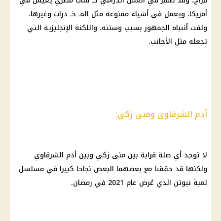
فراج، وقد ظهر في العمل الدرامي كـ شاب مصري يعيش في
أمريكا، ويعمل في أشياء ممنوعة مثل المـ خـ درات وغيرها،
ولفت أنتباه الجمهور بسبب وسنته، واللكنة الإنجليزية التي
تجعله مثل الأجانب.
أدم الشرقاوي ومنى زكي:
لا توجد أي صلة قرابة بين منى زكي وبين أدم الشرقاوي
ولكنها قد حققتا مع بعضهما البعض نجاحا كبيرا في مسلسل
لعبة نيوتن الذي عُرض عام 2021 في رمضان.