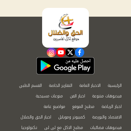
instagram
youtube
twitter
facebook
الرئيسية
الاخبار العامة
التقارير الخاصة
القسم الطبي
فيديوهات متنوعة
اخبار الفن
منوعات مسيحية
اخبار الرياضة
مطبخ الموقع
مواضيع عامة
الاقتصاد والبورصة
كمبيوتر وموبايل
اخبار الحق والضلال
فيديوهات فضائيات
مطبخ الاكل مع لى لى
تكنولوجيا