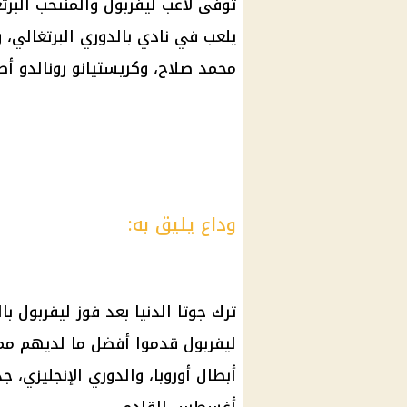
توفى لاعب
ليفربول
والمنتخب البر
يلعب في نادي بالدوري البرتغالي، و
محمد صلاح
، وكريستيانو رونالدو أص
وداع يليق به:
ترك جوتا الدنيا بعد فوز
ليفربول
بال
ليفربول
قدموا أفضل ما لديهم مما 