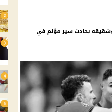
2
 وشقيقه بحادث سير مؤلم في
3
4
5