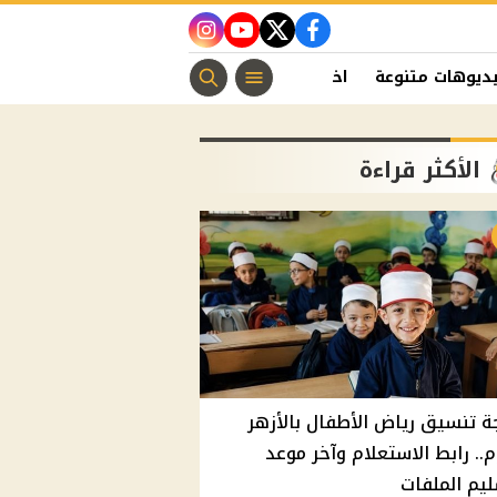
instagram
youtube
twitter
facebook
ديوهات متنوعة
اخبار الفن
منوعات مسيحية
اخبار الرياضة
الأكثر قراءة
ة تنسيق رياض الأطفال بالأزهر
م.. رابط الاستعلام وآخر موعد
يم الملفات