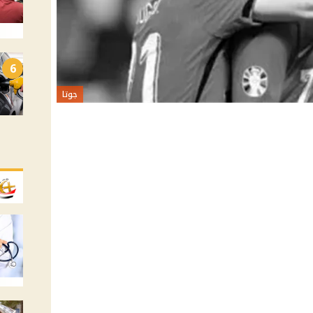
6
جوتا