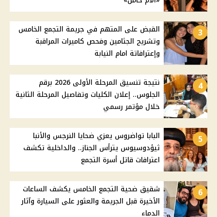
«الأم حامل»
القبض على المتهم في جريمة التجمع الخامس
3
وتشريح الجثامين وفحص كاميرات المراقبة
وإعترافاتة امام النيابة
نتيجة تنسيق المرحلة الأولى 2026 برقم
4
الجلوس.. إعلان الكليات وتفاصيل المرحلة الثانية
خلال مؤتمر رسمي
البابا تواضروس يعزي ضحايا النرجس والأنبا
5
ثيؤدوسيوس يترأس الجناز.. والداخلية تكشف
اعترافات قاتل أسرة التجمع
شقيق ضحية التجمع الخامس يكشف الساعات
6
الأخيرة قبل الجريمة والعثور على السيارة وآثار
الدماء