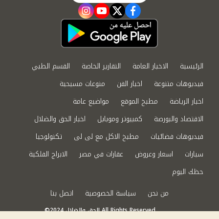
instagram
youtube
twitter
facebook
الرئيسية
الاخبار العامة
التقارير الخاصة
القسم الطبي
فيديوهات متنوعة
اخبار الفن
منوعات مسيحية
اخبار الرياضة
مطبخ الموقع
مواضيع عامة
الاقتصاد والبورصة
كمبيوتر وموبايل
اخبار الحق والضلال
فيديوهات فضائيات
مطبخ الاكل مع لى لى
تكنولوجيا
سيارات
اسعار وعروض
عقارات في مصر
الابراج الفلكية
حظك اليوم
من نحن
سياسة الخصوصية
اتصل بنا
©2024 الحق والضلال All Rights Reserved.