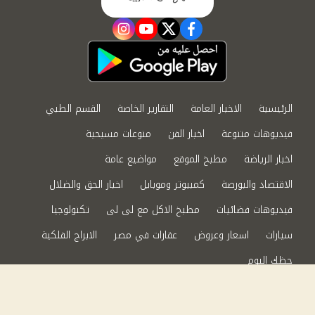
instagram
youtube
twitter
facebook
الرئيسية
الاخبار العامة
التقارير الخاصة
القسم الطبي
فيديوهات متنوعة
اخبار الفن
منوعات مسيحية
اخبار الرياضة
مطبخ الموقع
مواضيع عامة
الاقتصاد والبورصة
كمبيوتر وموبايل
اخبار الحق والضلال
فيديوهات فضائيات
مطبخ الاكل مع لى لى
تكنولوجيا
سيارات
اسعار وعروض
عقارات في مصر
الابراج الفلكية
حظك اليوم
من نحن
سياسة الخصوصية
اتصل بنا