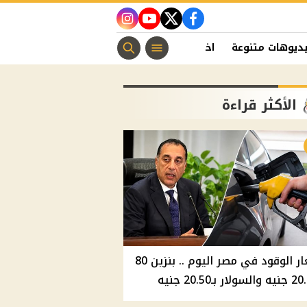
instagram
youtube
twitter
facebook
ديوهات متنوعة
اخبار الفن
منوعات مسيحية
اخبار الرياضة
الأكثر قراءة
أسعار الوقود في مصر اليوم .. بنزين 80