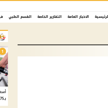
لرئيسية
الاخبار العامة
التقارير الخاصة
القسم الطبي
في
1
بـ20.75 جنيه والسولار بـ20.50 جنيه