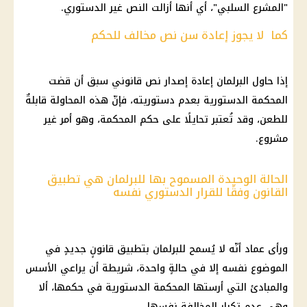
"المشرع السلبي"، أي أنها أزالت النص غير الدستوري.
كما لا يجوز إعادة سن نص مخالف للحكم
إذا حاول البرلمان إعادة إصدار نص قانوني سبق أن قضت
المحكمة الدستورية بعدم دستوريته، فإنّ هذه المحاولة قابلةٌ
للطعن، وقد تُعتبر تحايلًا على حكم المحكمة، وهو أمر غير
مشروع.
الحالة الوحيدة المسموح بها للبرلمان هي تطبيق
القانون وفقًا للقرار الدستوري نفسه
ورأى عماد أنّه لا يُسمح للبرلمان بتطبيق قانونٍ جديدٍ في
الموضوع نفسه إلا في حالةٍ واحدة، شريطة أن يراعي الأسس
والمبادئ التي أرستها المحكمة الدستورية في حكمها، ألا
وهي عدم تكرار المخالفة نفسها.