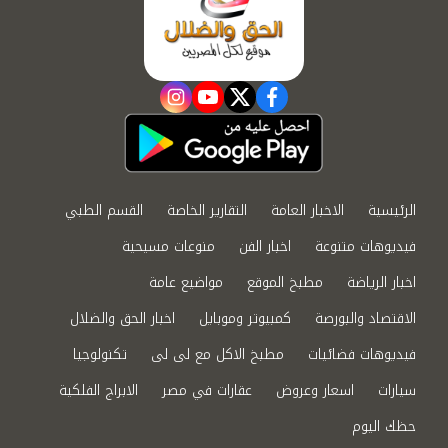
instagram
youtube
twitter
facebook
الرئيسية
الاخبار العامة
التقارير الخاصة
القسم الطبي
فيديوهات متنوعة
اخبار الفن
منوعات مسيحية
اخبار الرياضة
مطبخ الموقع
مواضيع عامة
الاقتصاد والبورصة
كمبيوتر وموبايل
اخبار الحق والضلال
فيديوهات فضائيات
مطبخ الاكل مع لى لى
تكنولوجيا
سيارات
اسعار وعروض
عقارات في مصر
الابراج الفلكية
حظك اليوم