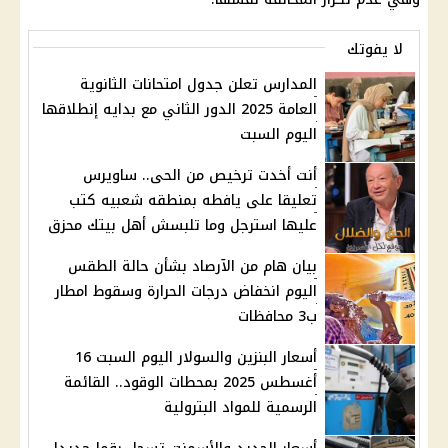
لا يفوتك
المدارس تعلن جدول امتحانات الثانوية
العامة 2025 الدور الثاني مع بدايه إنطلاقها
اليوم السبت
أنت أخدت ترخيص من الحى.. ساويرس
تعليقا على يافطه بمنطقه شعبيه كتب
عليها استرجل وما تلبسش أهل بيتك محزق
بيان هام من الآرصاد بشأن حالة الطقس
اليوم انخفاض درجات الحرارة وسقوط امطار
ب3 محافظات
أسعار البنزين والسولار اليوم السبت 16
أغسطس 2025 بمحطات الوقود.. القائمة
الرسمية للمواد البترولية