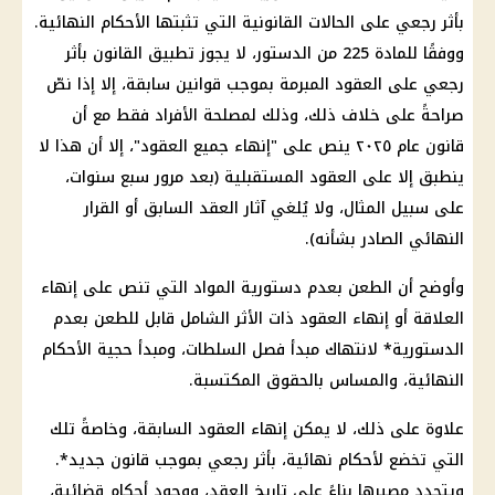
بأثر رجعي على الحالات القانونية التي تثبتها الأحكام النهائية.
ووفقًا للمادة 225 من الدستور، لا يجوز تطبيق القانون بأثر
رجعي على العقود المبرمة بموجب قوانين سابقة، إلا إذا نصّ
صراحةً على خلاف ذلك، وذلك لمصلحة الأفراد فقط مع أن
قانون عام ٢٠٢٥ ينص على "إنهاء جميع العقود"، إلا أن هذا لا
ينطبق إلا على العقود المستقبلية (بعد مرور سبع سنوات،
على سبيل المثال، ولا يُلغي آثار العقد السابق أو القرار
النهائي الصادر بشأنه).
وأوضح أن الطعن بعدم دستورية المواد التي تنص على إنهاء
العلاقة أو إنهاء العقود ذات الأثر الشامل قابل للطعن بعدم
الدستورية* لانتهاك مبدأ فصل السلطات، ومبدأ حجية الأحكام
النهائية، والمساس بالحقوق المكتسبة.
علاوة على ذلك، لا يمكن إنهاء العقود السابقة، وخاصةً تلك
التي تخضع لأحكام نهائية، بأثر رجعي بموجب قانون جديد*.
ويتحدد مصيرها بناءً على تاريخ العقد، ووجود أحكام قضائية،