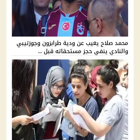
محمد صلاح يغيب عن ودية طرابزون وجوزتيبي
والنادي ينفي حجز مستحقاته قبل ...