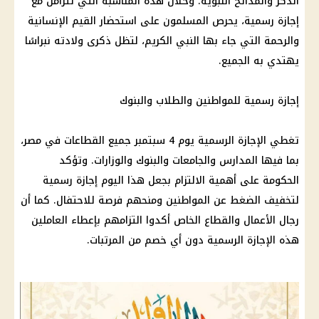
الذكر والمدائح النبوية. وخلال هذه المناسبة التي تتزامن مع
إجازة رسمية، يحرص المسلمون على استحضار القيم الإنسانية
والرحمة التي جاء بها النبي الكريم، لتظل ذكرى ولادته نبراسًا
يهتدي به الجميع.
إجازة رسمية للمواطنين والطلاب والبنوك
تغطي الإجازة الرسمية يوم 4 سبتمبر جميع القطاعات في مصر،
بما فيها المدارس والجامعات والبنوك والوزارات. وتؤكد
الحكومة على أهمية الالتزام بجعل هذا اليوم إجازة رسمية
لتخفيف الضغط عن المواطنين ومنحهم فرصة للاحتفال. كما أن
رجال الأعمال والقطاع الخاص أكدوا التزامهم بإعطاء العاملين
هذه الإجازة الرسمية دون أي خصم من المرتبات.