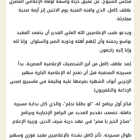
مجلس الشيوخ، عن عميق حزنه وأسفه لوفاة الإعلامي المصري
عاطف كامل، الذي وافته المنية يوم الاثنين إثر أزمة صحية
مفاجئة.
ويدعو نقيب الإعلاميين الله العلي القدير أن يتغمد الفقيد
بواسع رحمته وأن يُلهم أهله وذويه الصبر والسلوان وإنا لله
وإنا إليه راجعون.
يُعد عاطف كامل من أبرز الشخصيات الإعلامية المصرية. بدأ
مسيرته الصحفية قبل أن تفتح له الإعلامية البارزة سهير
الإتربي أبواب الشهرة بعرضها عليه وظيفة في ماسبيرو (مبنى
الإذاعة والتلفزيون).
قدّم أول برنامج له، "لو بطلنا نحلم"، والذي كان بداية مسيرة
حافلة، تضمنت تقديم العديد من البرامج الإخبارية وبرنامج
"صباح الخير يا مصر" في عهد درية شرف الدين، وزيرة الإعلام.
طوال مسيرته، تأثر كامل بشدة بالإعلاميين مفيد فوزي وسهير