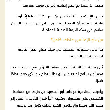
صحته، لا سيما مع عدم إصابته بأمراض مزمنة معروفة.
توفي الإعلامي عاطف كامل عن عمر ناهز 60 عامًا إثر أزمة
قلبية ويُعتقد أن الضغط النفسي الناتج عن عقوبته بالسجن
ساهم في هذه الأزمة الصحية المفاجئة.
من هو الإعلامي عاطف كامل؟
بدأ كامل مسيرته الصحفية في مجلة صباح الخير، التابعة
لمؤسسة روز اليوسف.
ثم رشحته الإعلامية القديرة سهير الإتربي في ماسبيرو، حيث
قدم أول برنامج له بعنوان "لو بطلنا نحلم"، والذي حقق نجاحًا
باهرًا.
وأعربت الإعلامية عواطف أبو السعود عن حزنها عبر حسابها
الشخصي على فيسبوك، وكتبت: "نبأٌ مُحزنٌ للغاية... انتقل إلى
رحمة الله زميلنا والإعلامي الكبير عاطف كامل ربنا يرحمه