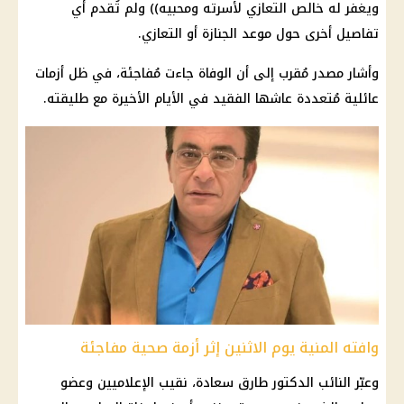
ويغفر له خالص التعازي لأسرته ومحبيه)) ولم تُقدم أي
تفاصيل أخرى حول موعد الجنازة أو التعازي.
وأشار مصدر مُقرب إلى أن الوفاة جاءت مُفاجئة، في ظل أزمات
عائلية مُتعددة عاشها الفقيد في الأيام الأخيرة مع طليقته.
وافته المنية يوم الاثنين إثر أزمة صحية مفاجئة
وعبّر النائب الدكتور طارق سعادة، نقيب الإعلاميين وعضو