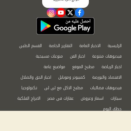
instagram
youtube
twitter
facebook
الرئيسية
الاخبار العامة
التقارير الخاصة
القسم الطبي
فيديوهات متنوعة
اخبار الفن
منوعات مسيحية
اخبار الرياضة
مطبخ الموقع
مواضيع عامة
الاقتصاد والبورصة
كمبيوتر وموبايل
اخبار الحق والضلال
فيديوهات فضائيات
مطبخ الاكل مع لى لى
تكنولوجيا
سيارات
اسعار وعروض
عقارات في مصر
الابراج الفلكية
حظك اليوم
من نحن
سياسة الخصوصية
اتصل بنا