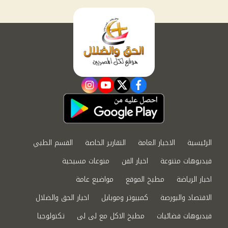
instagram
youtube
twitter
facebook
الرئيسية
الاخبار العامة
التقارير الخاصة
القسم الطبي
فيديوهات متنوعة
اخبار الفن
منوعات مسيحية
اخبار الرياضة
مطبخ الموقع
مواضيع عامة
الاقتصاد والبورصة
كمبيوتر وموبايل
اخبار الحق والضلال
فيديوهات فضائيات
مطبخ الاكل مع لى لى
تكنولوجيا