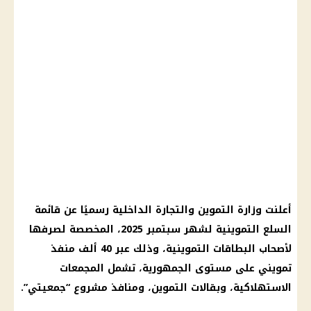
أعلنت وزارة التموين والتجارة الداخلية رسميًا عن قائمة
السلع التموينية لشهر سبتمبر 2025، المخصصة لصرفها
لأصحاب البطاقات التموينية، وذلك عبر 40 ألف منفذ
تمويني على مستوى الجمهورية، تشمل المجمعات
الاستهلاكية، وبقالات التموين، ومنافذ مشروع “جمعيتي”.