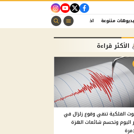
instagram
youtube
twitter
facebook
ديوهات متنوعة
اخبار الفن
منوعات مسيحية
اخبار الرياضة
الأكثر قراءة
وث الفلكية تنفي وقوع زلزال في
اليوم وتحسم شائعات الهزة
مرة