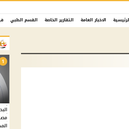
لرئيسية
الاخبار العامة
التقارير الخاصة
القسم الطبي
في
1
البح
مصر 
المد