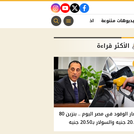
instagram
youtube
twitter
facebook
ديوهات متنوعة
اخبار الفن
منوعات مسيحية
اخبار الرياضة
الأكثر قراءة
أسعار الوقود في مصر اليوم .. بنزين 80