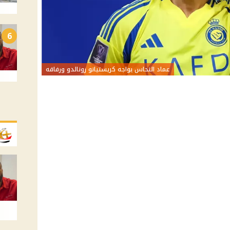
6
عماد النحاس يواجه كريستيانو رونالدو ورفاقه