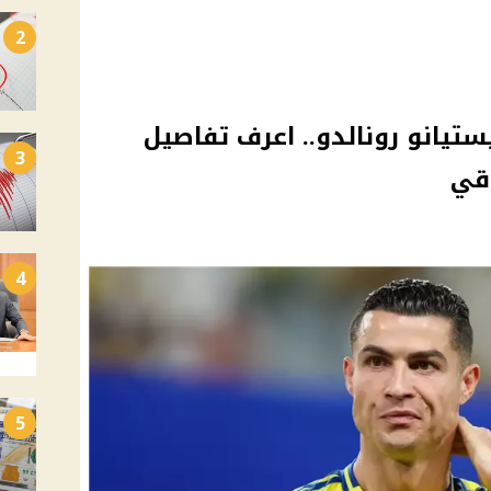
2
ستيانو رونالدو.. اعرف تفاصيل
3
اقي
4
5