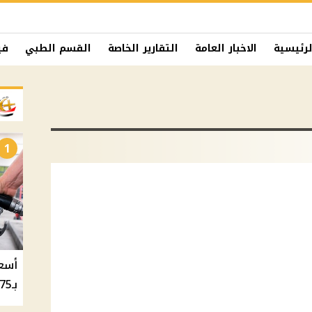
لرئيسية
الاخبار العامة
التقارير الخاصة
القسم الطبي
في
1
بـ20.75 جنيه والسولار بـ20.50 جنيه