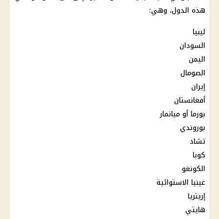
هذه الدول، وهي:
ليبيا
السودان
اليمن
الصومال
إيران
أفغانستان
بورما أو ميانمار
بوروندي
تشاد
كوبا
الكونغو
غينيا الاستوائية
إريتريا
هايتي