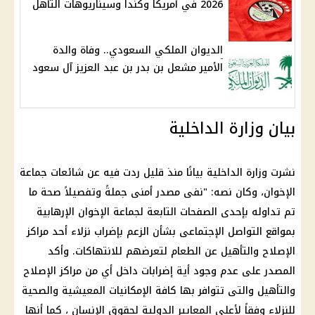
2026 في أمريكا وكندا وسيناريوهات التأهل
الديوان الملكي السعودي.. وفاة والدة
الأمير مشعل بن بدر بن عبد العزيز آل سعود
بيان وزارة الداخلية
نشرت وزارة الداخلية بيانًا منذ قليل ردت فيه عن شائعات جماعة
الإخوان، وكان نصه: "نفى مصدر أمنى جملةً وتفصيلاً صحة ما
تم تداوله بإحدى الصفحات التابعة لجماعة الإخوان الإرهابية
بمواقع التواصل الإجتماعى بشأن الزعم بإضراب نزلاء أحد مراكز
الإصلاح والتأهيل عن الطعام لتعرضهم للانتهاكات. وأكد
المصدر على عدم وجود أية إضرابات داخل أي من مراكز الإصلاح
والتأهيل والتى تتوافر بها كافة الإمكانيات المعيشية والصحية
للنزلاء وفقاً لأعلى المعايير الدولية لحقوق الإنسان ، كما أنها