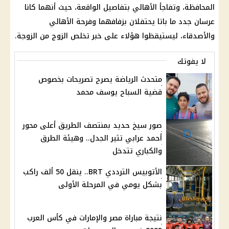
المحافظة، وتفاجأ الأهالي بتفاصيل الواقعة، حيث أنهما كانا
عرسان جدد ما باتا يحتفلان بزفافهما وفرحة الأهالي
والأصدقاء، ليستيقظوا هؤلاء على خبر تخلص الزوج من الزوجة.
لا يفوتك
متحدث الرياضة يصرح تصريحات بخصوص
قضية السباح يوسف محمد
صور سيخ حديد بمنتصف الطريق أعلى محور
أحمد عرابي تثير الجدل.. وهيئة الطرق
والكباري تتدخل
الأتوبيس الترددي BRT.. ينقل 50 ألف راكب
بشكل يومي في المرحلة الأولى
نتيجة مباراة مصر والإمارات في كأس العرب