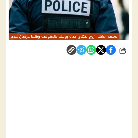
بسبب الشك.. زوج ينهي حياة زوجته بالمنوفية وهما عرسان جدد
شارك