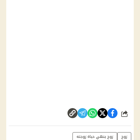
شارك
زوج
زوج ينهي حياة زوجته