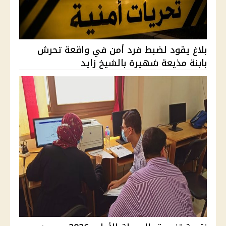
بلاغ يقود لضبط فرد أمن في واقعة تحرش
بابنة مذيعة شهيرة بالشيخ زايد