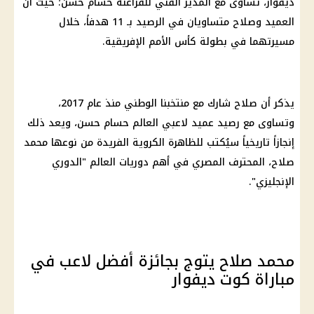
ديفوار، تساوى مع المدير الفني للفراعنة حسام حسن؛ حيث أن
العميد وصلاح متساويان في الرصيد بـ 11 هدفاً، خلال
مسيرتهما في بطولة كأس الأمم الإفريقية.
يذكر أن صلاح شارك مع منتخبنا الوطني منذ عام 2017،
وتساوى مع رصيد عميد لاعبي العالم حسام حسن، ويعد ذلك
إنجازاً تاريخياً سيُكتب للظاهرة الكروية الفريدة من نوعها محمد
صلاح، المحترف المصري في أهم دوريات العالم "الدوري
الإنجليزي".
محمد صلاح يتوج بجائزة أفضل لاعب في
مباراة كوت ديفوار