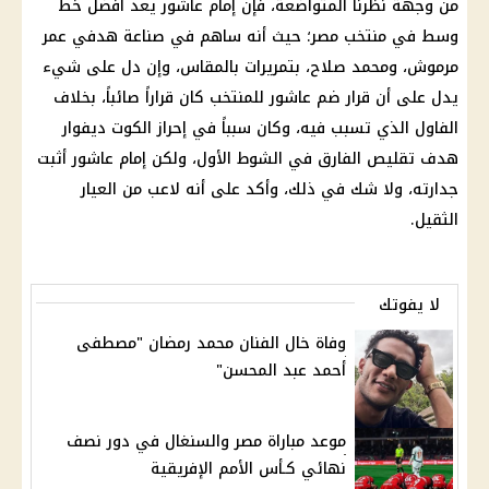
من وجهة نظرنا المتواضعة، فإن إمام عاشور يعد أفضل خط
وسط في
منتخب مصر
؛ حيث أنه ساهم في صناعة هدفي
عمر
مرموش
، ومحمد صلاح، بتمريرات بالمقاس، وإن دل على شيء
يدل على أن قرار ضم عاشور للمنتخب كان قراراً صائباً، بخلاف
الفاول الذي تسبب فيه، وكان سبباً في إحراز
الكوت ديفوار
هدف تقليص الفارق في الشوط الأول، ولكن إمام عاشور أثبت
جدارته، ولا شك في ذلك، وأكد على أنه لاعب من العيار
الثقيل.
لا يفوتك
وفاة خال الفنان محمد رمضان "مصطفى
أحمد عبد المحسن"
موعد مباراة مصر والسنغال في دور نصف
نهائي كـأس الأمم الإفريقية