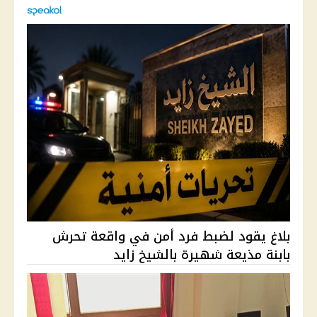
بلاغ يقود لضبط فرد أمن في واقعة تحرش
بابنة مذيعة شهيرة بالشيخ زايد