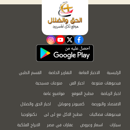
instagram
youtube
twitter
facebook
الرئيسية
الاخبار العامة
التقارير الخاصة
القسم الطبي
فيديوهات متنوعة
اخبار الفن
منوعات مسيحية
اخبار الرياضة
مطبخ الموقع
مواضيع عامة
الاقتصاد والبورصة
كمبيوتر وموبايل
اخبار الحق والضلال
فيديوهات فضائيات
مطبخ الاكل مع لى لى
تكنولوجيا
سيارات
اسعار وعروض
عقارات في مصر
الابراج الفلكية